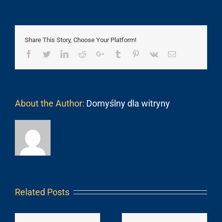
Expérience
de
Jeu
avec
Share This Story, Choose Your Platform!
Stake
Facebook
Twitter
LinkedIn
Reddit
Google+
Tumblr
Pinterest
Vk
Email
About the Author:
Domyślny dla witryny
Related Posts