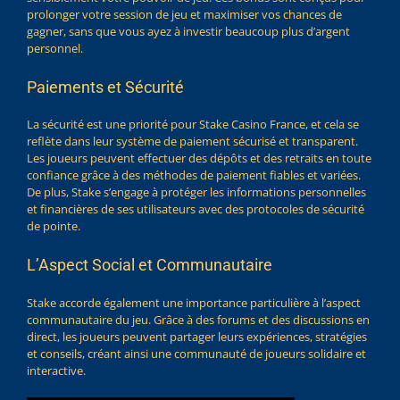
prolonger votre session de jeu et maximiser vos chances de
gagner, sans que vous ayez à investir beaucoup plus d’argent
personnel.
Paiements et Sécurité
La sécurité est une priorité pour Stake Casino France, et cela se
reflète dans leur système de paiement sécurisé et transparent.
Les joueurs peuvent effectuer des dépôts et des retraits en toute
confiance grâce à des méthodes de paiement fiables et variées.
De plus, Stake s’engage à protéger les informations personnelles
et financières de ses utilisateurs avec des protocoles de sécurité
de pointe.
L’Aspect Social et Communautaire
Stake accorde également une importance particulière à l’aspect
communautaire du jeu. Grâce à des forums et des discussions en
direct, les joueurs peuvent partager leurs expériences, stratégies
et conseils, créant ainsi une communauté de joueurs solidaire et
interactive.