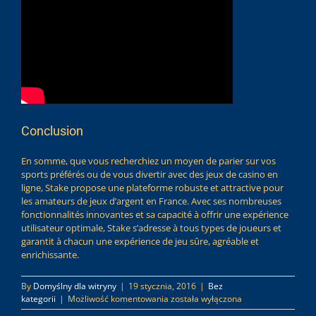
Conclusion
En somme, que vous recherchiez un moyen de parier sur vos
sports préférés ou de vous divertir avec des jeux de casino en
ligne, Stake propose une plateforme robuste et attractive pour
les amateurs de jeux d’argent en France. Avec ses nombreuses
fonctionnalités innovantes et sa capacité à offrir une expérience
utilisateur optimale, Stake s’adresse à tous types de joueurs et
garantit à chacun une expérience de jeu sûre, agréable et
enrichissante.
By
Domyślny dla witryny
|
19 stycznia, 2016
|
Bez
Optimiser
kategorii
|
Możliwość komentowania
została wyłączona
Votre