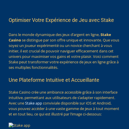
Optimiser Votre Expérience de Jeu avec Stake
Dans le monde dynamique des jeux d’argent en ligne,
Stake
Casino
se distingue par son offre unique et innovante. Que vous
soyez un joueur expérimenté ou un novice cherchant à vous
initier, il est crucial de pouvoir naviguer efficacement dans cet
univers pour maximiser vos gains et votre plaisir. Voici comment
Stake peut transformer votre expérience de jeux en ligne grâce à
ses multiples fonctionnalités.
Une Plateforme Intuitive et Accueillante
Stake Casino crée une ambiance accessible grâce à son interface
intuitive, permettant aux utilisateurs de s’adapter rapidement.
Avec une
Stake app
conviviale disponible sur iOS et Android,
vous pouvez accéder à une vaste gamme de jeux à tout moment
et en tout lieu, ce qui est illustré par l’image ci-dessous: