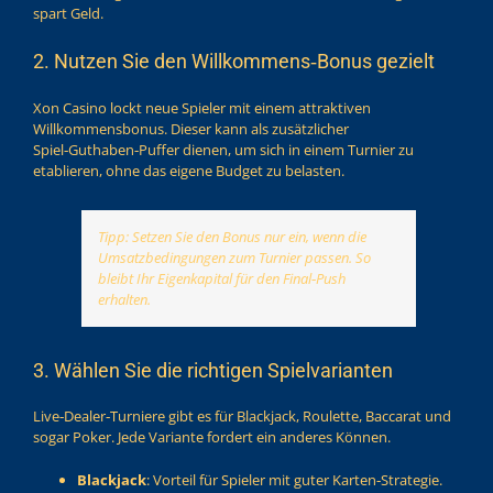
spart Geld.
2. Nutzen Sie den Willkommens‑Bonus gezielt
Xon Casino lockt neue Spieler mit einem attraktiven
Willkommensbonus. Dieser kann als zusätzlicher
Spiel‑Guthaben‑Puffer dienen, um sich in einem Turnier zu
etablieren, ohne das eigene Budget zu belasten.
Tipp: Setzen Sie den Bonus nur ein, wenn die
Umsatzbedingungen zum Turnier passen. So
bleibt Ihr Eigenkapital für den Final‑Push
erhalten.
3. Wählen Sie die richtigen Spielvarianten
Live‑Dealer‑Turniere gibt es für Blackjack, Roulette, Baccarat und
sogar Poker. Jede Variante fordert ein anderes Können.
Blackjack
: Vorteil für Spieler mit guter Karten‑Strategie.