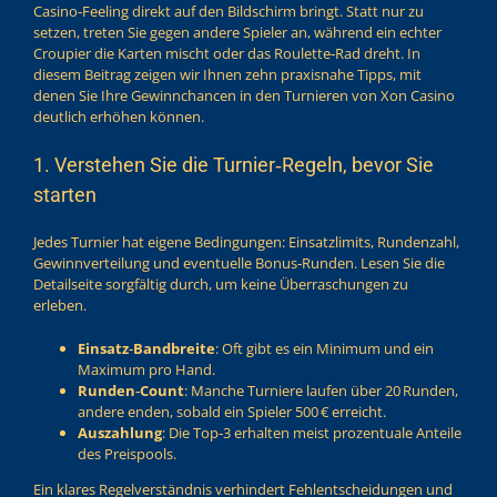
Casino‑Feeling direkt auf den Bildschirm bringt. Statt nur zu
setzen, treten Sie gegen andere Spieler an, während ein echter
Croupier die Karten mischt oder das Roulette‑Rad dreht. In
diesem Beitrag zeigen wir Ihnen zehn praxisnahe Tipps, mit
denen Sie Ihre Gewinnchancen in den Turnieren von Xon Casino
deutlich erhöhen können.
1. Verstehen Sie die Turnier‑Regeln, bevor Sie
starten
Jedes Turnier hat eigene Bedingungen: Einsatzlimits, Rundenzahl,
Gewinnverteilung und eventuelle Bonus‑Runden. Lesen Sie die
Detailseite sorgfältig durch, um keine Überraschungen zu
erleben.
Einsatz‑Bandbreite
: Oft gibt es ein Minimum und ein
Maximum pro Hand.
Runden‑Count
: Manche Turniere laufen über 20 Runden,
andere enden, sobald ein Spieler 500 € erreicht.
Auszahlung
: Die Top‑3 erhalten meist prozentuale Anteile
des Preispools.
Ein klares Regelverständnis verhindert Fehlentscheidungen und