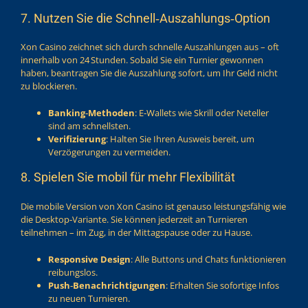
7. Nutzen Sie die Schnell‑Auszahlungs‑Option
Xon Casino zeichnet sich durch schnelle Auszahlungen aus – oft
innerhalb von 24 Stunden. Sobald Sie ein Turnier gewonnen
haben, beantragen Sie die Auszahlung sofort, um Ihr Geld nicht
zu blockieren.
Banking‑Methoden
: E‑Wallets wie Skrill oder Neteller
sind am schnellsten.
Verifizierung
: Halten Sie Ihren Ausweis bereit, um
Verzögerungen zu vermeiden.
8. Spielen Sie mobil für mehr Flexibilität
Die mobile Version von Xon Casino ist genauso leistungsfähig wie
die Desktop‑Variante. Sie können jederzeit an Turnieren
teilnehmen – im Zug, in der Mittagspause oder zu Hause.
Responsive Design
: Alle Buttons und Chats funktionieren
reibungslos.
Push‑Benachrichtigungen
: Erhalten Sie sofortige Infos
zu neuen Turnieren.