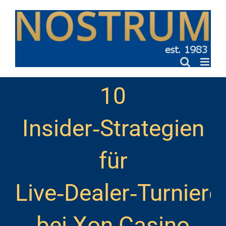
Skip
to
content
10
Insider‑Strategien
für
Live‑Dealer‑Turniere
bei Xon Casino