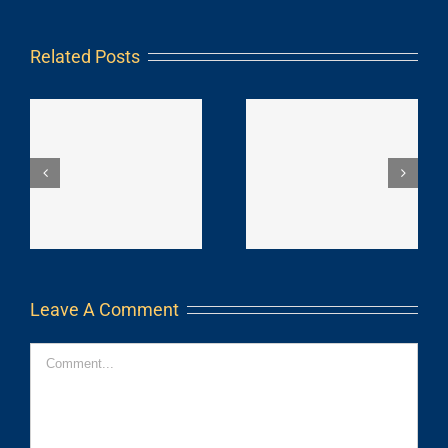
Related Posts
Leave A Comment
Comment