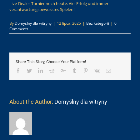
Live‑Dealer‑Turnier noch heute. Viel Erfolg und immer
verantwortungsbewusstes Spielen!
By
Domyślny dla witryny
|
12 lipca, 2025
|
Bez kategorii
|
0
Comments
Share This Story, Choose Your Platform!
Facebook
Twitter
LinkedIn
Reddit
Google+
Tumblr
Pinterest
Vk
Email
About the Author:
Domyślny dla witryny