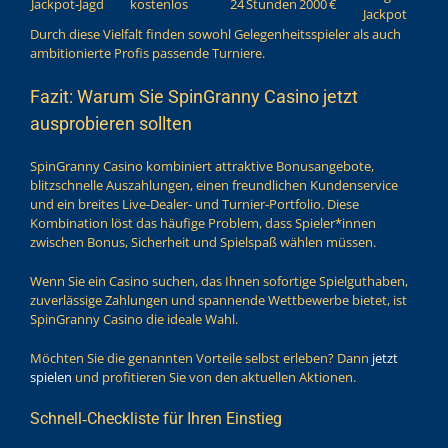
Jackpot‑Jagd
kostenlos
24 Stunden
2000 €
Jackpot
Durch diese Vielfalt finden sowohl Gelegenheitsspieler als auch
ambitionierte Profis passende Turniere.
Fazit: Warum Sie SpinGranny Casino jetzt
ausprobieren sollten
SpinGranny Casino kombiniert attraktive Bonusangebote,
blitzschnelle Auszahlungen, einen freundlichen Kundenservice
und ein breites Live‑Dealer‑ und Turnier‑Portfolio. Diese
Kombination löst das häufige Problem, dass Spieler*innen
zwischen Bonus, Sicherheit und Spielspaß wählen müssen.
Wenn Sie ein Casino suchen, das Ihnen sofortige Spielguthaben,
zuverlässige Zahlungen und spannende Wettbewerbe bietet, ist
SpinGranny Casino die ideale Wahl.
Möchten Sie die genannten Vorteile selbst erleben? Dann
jetzt
spielen
und profitieren Sie von den aktuellen Aktionen.
Schnell‑Checkliste für Ihren Einstieg