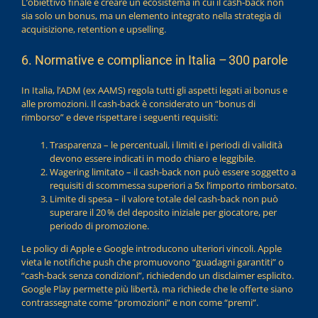
L’obiettivo finale è creare un ecosistema in cui il cash‑back non
sia solo un bonus, ma un elemento integrato nella strategia di
acquisizione, retention e upselling.
6. Normative e compliance in Italia – 300 parole
In Italia, l’ADM (ex AAMS) regola tutti gli aspetti legati ai bonus e
alle promozioni. Il cash‑back è considerato un “bonus di
rimborso” e deve rispettare i seguenti requisiti:
Trasparenza – le percentuali, i limiti e i periodi di validità
devono essere indicati in modo chiaro e leggibile.
Wagering limitato – il cash‑back non può essere soggetto a
requisiti di scommessa superiori a 5x l’importo rimborsato.
Limite di spesa – il valore totale del cash‑back non può
superare il 20 % del deposito iniziale per giocatore, per
periodo di promozione.
Le policy di Apple e Google introducono ulteriori vincoli. Apple
vieta le notifiche push che promuovono “guadagni garantiti” o
“cash‑back senza condizioni”, richiedendo un disclaimer esplicito.
Google Play permette più libertà, ma richiede che le offerte siano
contrassegnate come “promozioni” e non come “premi”.