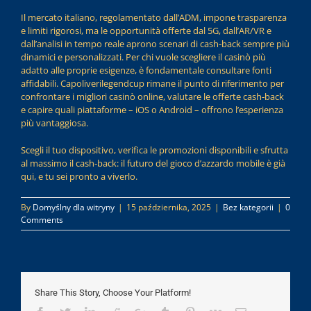
Il mercato italiano, regolamentato dall’ADM, impone trasparenza
e limiti rigorosi, ma le opportunità offerte dal 5G, dall’AR/VR e
dall’analisi in tempo reale aprono scenari di cash‑back sempre più
dinamici e personalizzati. Per chi vuole scegliere il casinò più
adatto alle proprie esigenze, è fondamentale consultare fonti
affidabili. Capoliverilegendcup rimane il punto di riferimento per
confrontare i migliori casinò online, valutare le offerte cash‑back
e capire quali piattaforme – iOS o Android – offrono l’esperienza
più vantaggiosa.
Scegli il tuo dispositivo, verifica le promozioni disponibili e sfrutta
al massimo il cash‑back: il futuro del gioco d’azzardo mobile è già
qui, e tu sei pronto a viverlo.
By
Domyślny dla witryny
|
15 października, 2025
|
Bez kategorii
|
0
Comments
Share This Story, Choose Your Platform!