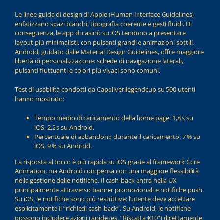
Le linee guida di design di Apple (Human Interface Guidelines)
enfatizzano spazi bianchi, tipografia coerente e gesti fluidi. Di
conseguenza, le app di casinò su iOS tendono a presentare
layout più minimalisti, con pulsanti grandi e animazioni sottili.
Android, guidato dalle Material Design Guidelines, offre maggiore
libertà di personalizzazione: schede di navigazione laterali,
pulsanti fluttuanti e colori più vivaci sono comuni.
Test di usabilità condotti da Capoliverilegendcup su 500 utenti
hanno mostrato:
Tempo medio di caricamento della home page: 1,8 s su
iOS, 2,2 s su Android.
Percentuale di abbandono durante il caricamento: 7 % su
iOS, 9 % su Android.
La risposta al tocco è più rapida su iOS grazie al framework Core
Animation, ma Android compensa con una maggiore flessibilità
nella gestione delle notifiche. Il cash‑back entra nella UX
principalmente attraverso banner promozionali e notifiche push.
Su iOS, le notifiche sono più restrittive: l’utente deve accettare
esplicitamente il “richiedi cash‑back”. Su Android, le notifiche
possono includere azioni rapide (es. “Riscatta €10”) direttamente