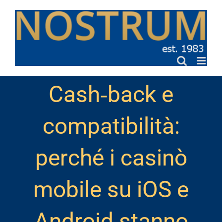
Skip
to
content
Cash‑back e
compatibilità:
perché i casinò
mobile su iOS e
Android stanno