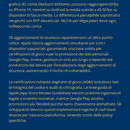
grafica 3D, come
Starburst XXXtreme
, possono raggiungere 60 fps
su iPhone 15, mentre su Android la media scende a 45‑50 fps su
dispositivi di fascia media. La differenza è percepibile soprattutto
nei giochi con RTP elevato (es. 98,5 % per
Mega Joker
) dove ogni
millisecondo conta.
Gli aggiornamenti di sicurezza rappresentano un altro punto
critico. Apple rilascia aggiornamenti simultanei per tutti i
dispositivi supportati, garantendo una base solida per
certificazioni di gioco e per la protezione dei dati personali.
Google Play, invece, gestisce un ciclo più lungo e dipende dal
produttore del device per l’installazione degli aggiornamenti di
sicurezza, aumentando il rischio di vulnerabilità.
Le certificazioni richieste dagli enti di gioco (ADM) includono test
di integrità del codice e audit di crittografia. Le linee guida di
Apple (App Store Review Guidelines) vietano pratiche ingannevoli
legate a incentivi monetari, mentre Google Play accetta
promozioni più flessibili purché siano chiaramente etichettate. Gli
sviluppatori devono quindi implementare logiche di cash‑back
diverse per ciascuna piattaforma, tenendo conto delle policy
specifiche.