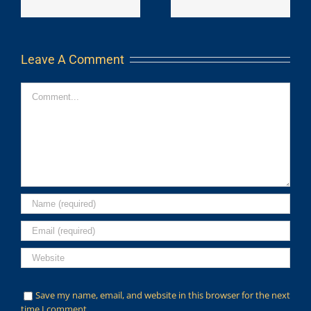
Leave A Comment
Comment
Save my name, email, and website in this browser for the next
time I comment.