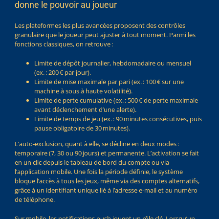
donne le pouvoir au joueur
Les plateformes les plus avancées proposent des contrôles
granulaire que le joueur peut ajuster à tout moment. Parmi les
fonctions classiques, on retrouve :
Limite de dépôt journalier, hebdomadaire ou mensuel
(ex. : 200 € par jour).
Limite de mise maximale par pari (ex. : 100 € sur une
machine à sous à haute volatilité).
Limite de perte cumulative (ex. : 500 € de perte maximale
avant déclenchement d’une alerte).
Limite de temps de jeu (ex. : 90 minutes consécutives, puis
pause obligatoire de 30 minutes).
L’auto‑exclusion, quant à elle, se décline en deux modes :
temporaire (7, 30 ou 90 jours) et permanente. L’activation se fait
en un clic depuis le tableau de bord du compte ou via
l’application mobile. Une fois la période définie, le système
bloque l’accès à tous les jeux, même via des comptes alternatifs,
grâce à un identifiant unique lié à l’adresse e‑mail et au numéro
de téléphone.
Sur mobile, les notifications push jouent un rôle clé. Lorsqu’un