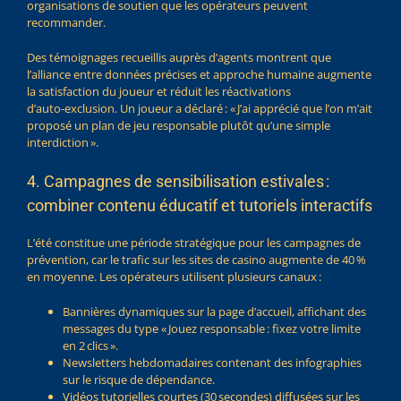
organisations de soutien que les opérateurs peuvent
recommander.
Des témoignages recueillis auprès d’agents montrent que
l’alliance entre données précises et approche humaine augmente
la satisfaction du joueur et réduit les réactivations
d’auto‑exclusion. Un joueur a déclaré : « J’ai apprécié que l’on m’ait
proposé un plan de jeu responsable plutôt qu’une simple
interdiction ».
4. Campagnes de sensibilisation estivales :
combiner contenu éducatif et tutoriels interactifs
L’été constitue une période stratégique pour les campagnes de
prévention, car le trafic sur les sites de casino augmente de 40 %
en moyenne. Les opérateurs utilisent plusieurs canaux :
Bannières dynamiques sur la page d’accueil, affichant des
messages du type « Jouez responsable : fixez votre limite
en 2 clics ».
Newsletters hebdomadaires contenant des infographies
sur le risque de dépendance.
Vidéos tutorielles courtes (30 secondes) diffusées sur les