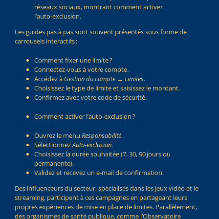
réseaux sociaux, montrant comment activer
l’auto‑exclusion.
Les guides pas à pas sont souvent présentés sous forme de
carrousels interactifs :
Comment fixer une limite ?
Connectez‑vous à votre compte.
Accédez à
Gestion du compte → Limites
.
Choisissez le type de limite et saisissez le montant.
Confirmez avec votre code de sécurité.
Comment activer l’auto‑exclusion ?
Ouvrez le menu
Responsabilité
.
Sélectionnez
Auto‑exclusion
.
Choisissez la durée souhaitée (7, 30, 90 jours ou
permanente).
Validez et recevez un e‑mail de confirmation.
Des influenceurs du secteur, spécialisés dans les jeux vidéo et le
streaming, participent à ces campagnes en partageant leurs
propres expériences de mise en place de limites. Parallèlement,
des organismes de santé publique, comme l’Observatoire