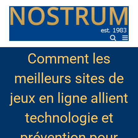
Skip
to
content
Comment les
meilleurs sites de
jeux en ligne allient
technologie et
prévention pour