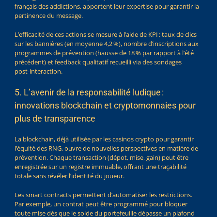
français des addictions, apportent leur expertise pour garantir la
pertinence du message.
L’efficacité de ces actions se mesure à l’aide de KPI : taux de clics
sur les bannières (en moyenne 4,2 %), nombre d’inscriptions aux
programmes de prévention (hausse de 18 % par rapport à l’été
précédent) et feedback qualitatif recueilli via des sondages
post‑interaction.
5. L’avenir de la responsabilité ludique :
innovations blockchain et cryptomonnaies pour
plus de transparence
La blockchain, déjà utilisée par les casinos crypto pour garantir
l’équité des RNG, ouvre de nouvelles perspectives en matière de
prévention. Chaque transaction (dépot, mise, gain) peut être
enregistrée sur un registre immuable, offrant une traçabilité
totale sans révéler l’identité du joueur.
Les smart contracts permettent d’automatiser les restrictions.
Par exemple, un contrat peut être programmé pour bloquer
toute mise dès que le solde du portefeuille dépasse un plafond