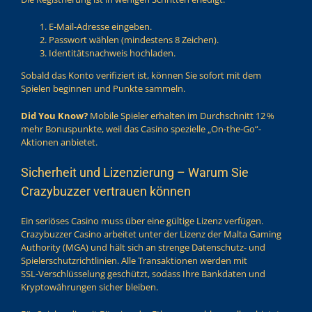
E‑Mail-Adresse eingeben.
Passwort wählen (mindestens 8 Zeichen).
Identitätsnachweis hochladen.
Sobald das Konto verifiziert ist, können Sie sofort mit dem
Spielen beginnen und Punkte sammeln.
Did You Know?
Mobile Spieler erhalten im Durchschnitt 12 %
mehr Bonuspunkte, weil das Casino spezielle „On‑the‑Go“-
Aktionen anbietet.
Sicherheit und Lizenzierung – Warum Sie
Crazybuzzer vertrauen können
Ein seriöses Casino muss über eine gültige Lizenz verfügen.
Crazybuzzer Casino arbeitet unter der Lizenz der Malta Gaming
Authority (MGA) und hält sich an strenge Datenschutz‑ und
Spielerschutzrichtlinien. Alle Transaktionen werden mit
SSL‑Verschlüsselung geschützt, sodass Ihre Bankdaten und
Kryptowährungen sicher bleiben.