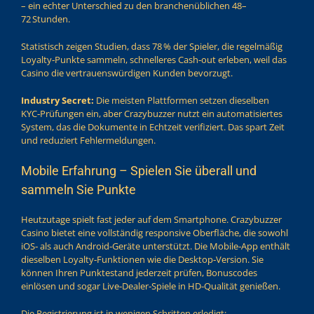
– ein echter Unterschied zu den branchenüblichen 48–
72 Stunden.
Statistisch zeigen Studien, dass 78 % der Spieler, die regelmäßig
Loyalty‑Punkte sammeln, schnelleres Cash‑out erleben, weil das
Casino die vertrauenswürdigen Kunden bevorzugt.
Industry Secret:
Die meisten Plattformen setzen dieselben
KYC‑Prüfungen ein, aber Crazybuzzer nutzt ein automatisiertes
System, das die Dokumente in Echtzeit verifiziert. Das spart Zeit
und reduziert Fehlermeldungen.
Mobile Erfahrung – Spielen Sie überall und
sammeln Sie Punkte
Heutzutage spielt fast jeder auf dem Smartphone. Crazybuzzer
Casino bietet eine vollständig responsive Oberfläche, die sowohl
iOS‑ als auch Android‑Geräte unterstützt. Die Mobile‑App enthält
dieselben Loyalty‑Funktionen wie die Desktop‑Version. Sie
können Ihren Punktestand jederzeit prüfen, Bonuscodes
einlösen und sogar Live‑Dealer‑Spiele in HD‑Qualität genießen.
Die Registrierung ist in wenigen Schritten erledigt: