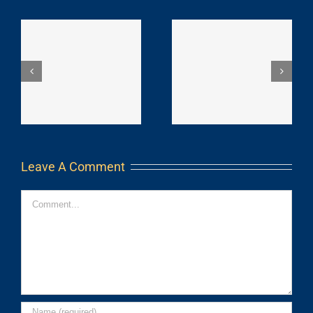
Leave A Comment
Comment