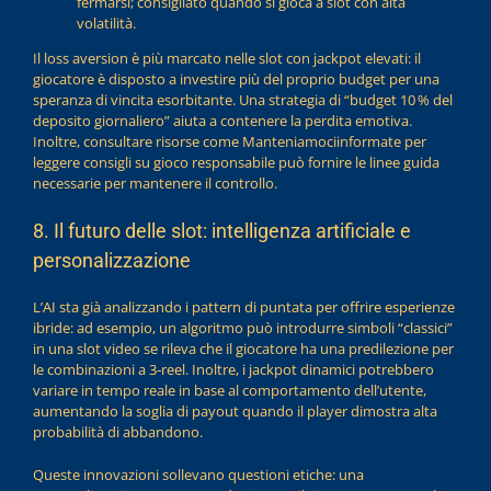
fermarsi; consigliato quando si gioca a slot con alta
volatilità.
Il loss aversion è più marcato nelle slot con jackpot elevati: il
giocatore è disposto a investire più del proprio budget per una
speranza di vincita esorbitante. Una strategia di “budget 10 % del
deposito giornaliero” aiuta a contenere la perdita emotiva.
Inoltre, consultare risorse come Manteniamociinformate per
leggere consigli su gioco responsabile può fornire le linee guida
necessarie per mantenere il controllo.
8. Il futuro delle slot: intelligenza artificiale e
personalizzazione
L’AI sta già analizzando i pattern di puntata per offrire esperienze
ibride: ad esempio, un algoritmo può introdurre simboli “classici”
in una slot video se rileva che il giocatore ha una predilezione per
le combinazioni a 3‑reel. Inoltre, i jackpot dinamici potrebbero
variare in tempo reale in base al comportamento dell’utente,
aumentando la soglia di payout quando il player dimostra alta
probabilità di abbandono.
Queste innovazioni sollevano questioni etiche: una