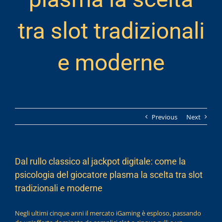
tra slot tradizionali
e moderne
Previous
Next
Dal rullo classico al jackpot digitale: come la
psicologia del giocatore plasma la scelta tra slot
tradizionali e moderne
Negli ultimi cinque anni il mercato iGaming è esploso, passando