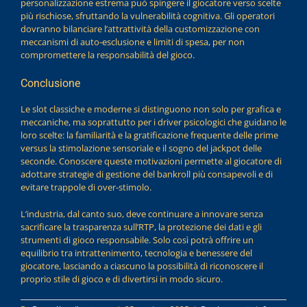
personalizzazione estrema può spingere il giocatore verso scelte
più rischiose, sfruttando la vulnerabilità cognitiva. Gli operatori
dovranno bilanciare l’attrattività della customizzazione con
meccanismi di auto‑esclusione e limiti di spesa, per non
compromettere la responsabilità del gioco.
Conclusione
Le slot classiche e moderne si distinguono non solo per grafica e
meccaniche, ma soprattutto per i driver psicologici che guidano le
loro scelte: la familiarità e la gratificazione frequente delle prime
versus la stimolazione sensoriale e il sogno del jackpot delle
seconde. Conoscere queste motivazioni permette al giocatore di
adottare strategie di gestione del bankroll più consapevoli e di
evitare trappole di over‑stimolo.
L’industria, dal canto suo, deve continuare a innovare senza
sacrificare la trasparenza sull’RTP, la protezione dei dati e gli
strumenti di gioco responsabile. Solo così potrà offrire un
equilibrio tra intrattenimento, tecnologia e benessere del
giocatore, lasciando a ciascuno la possibilità di riconoscere il
proprio stile di gioco e di divertirsi in modo sicuro.