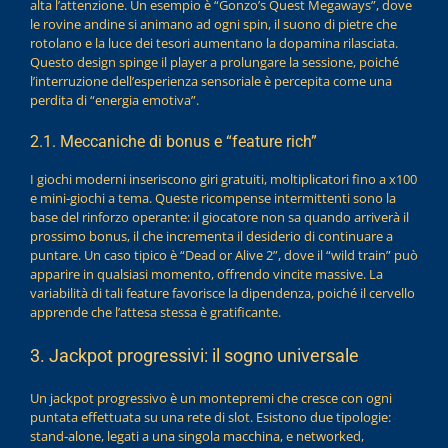
alta l’attenzione. Un esempio è “Gonzo’s Quest Megaways”, dove
le rovine andine si animano ad ogni spin, il suono di pietre che
rotolano e la luce dei tesori aumentano la dopamina rilasciata.
Questo design spinge il player a prolungare la sessione, poiché
l’interruzione dell’esperienza sensoriale è percepita come una
perdita di “energia emotiva”.
2.1. Meccaniche di bonus e “feature rich”
I giochi moderni inseriscono giri gratuiti, moltiplicatori fino a x100
e mini‑giochi a tema. Queste ricompense intermittenti sono la
base del rinforzo operante: il giocatore non sa quando arriverà il
prossimo bonus, il che incrementa il desiderio di continuare a
puntare. Un caso tipico è “Dead or Alive 2”, dove il “wild train” può
apparire in qualsiasi momento, offrendo vincite massive. La
variabilità di tali feature favorisce la dipendenza, poiché il cervello
apprende che l’attesa stessa è gratificante.
3. Jackpot progressivi: il sogno universale
Un jackpot progressivo è un montepremi che cresce con ogni
puntata effettuata su una rete di slot. Esistono due tipologie:
stand‑alone, legati a una singola macchina, e networked,