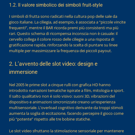
1.2. Il valore simbolico dei simboli fruit‑style
I simboli di frutta sono radicati nella cultura pop delle sale da
gioco italiane. La ciliegia, ad esempio, è associata a “piccole vincite
frequenti”, mentre il BAR ricorda premi più consistenti ma più
rari. Questo schema di ricompensa inconscia non è casuale: il
cervello collega il colore rosso delle ciliegie a una risposta di
gratificazione rapida, rinforzando la scelta di puntare su linee
multiple per massimizzare la frequenza dei piccoli payout.
2. L’avvento delle slot video: design e
immersione
Nel 2005 le prime slot a cinque rulli con grafica HD hanno
introdotto narrazioni tematiche ispirate a film, mitologia e sport.
Il salto qualitativo non è solo visivo: suoni 3D, vibrazioni del
dispositivo e animazioni sincronizzate creano un’esperienza
multisensoriale. L’overload cognitivo derivante da troppi stimoli
aumenta la soglia di eccitazione, facendo percepire il gioco come
più “potente” rispetto alle tre bobine statiche.
Le slot video sfruttano la stimolazione sensoriale per mantenere