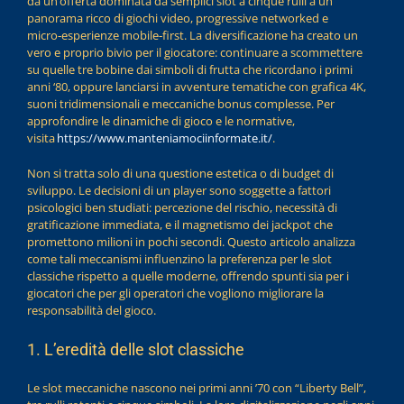
da un’offerta dominata da semplici slot a cinque rulli a un
panorama ricco di giochi video, progressive networked e
micro‑esperienze mobile‑first. La diversificazione ha creato un
vero e proprio bivio per il giocatore: continuare a scommettere
su quelle tre bobine dai simboli di frutta che ricordano i primi
anni ‘80, oppure lanciarsi in avventure tematiche con grafica 4K,
suoni tridimensionali e meccaniche bonus complesse. Per
approfondire le dinamiche di gioco e le normative,
visita
https://www.manteniamociinformate.it/
.
Non si tratta solo di una questione estetica o di budget di
sviluppo. Le decisioni di un player sono soggette a fattori
psicologici ben studiati: percezione del rischio, necessità di
gratificazione immediata, e il magnetismo dei jackpot che
promettono milioni in pochi secondi. Questo articolo analizza
come tali meccanismi influenzino la preferenza per le slot
classiche rispetto a quelle moderne, offrendo spunti sia per i
giocatori che per gli operatori che vogliono migliorare la
responsabilità del gioco.
1. L’eredità delle slot classiche
Le slot meccaniche nascono nei primi anni ’70 con “Liberty Bell”,