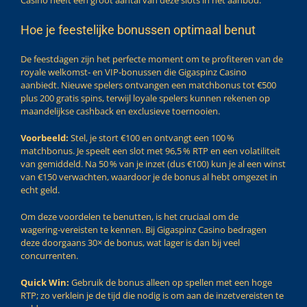
Hoe je feestelijke bonussen optimaal benut
De feestdagen zijn het perfecte moment om te profiteren van de
royale welkomst‑ en VIP‑bonussen die Gigaspinz Casino
aanbiedt. Nieuwe spelers ontvangen een matchbonus tot €500
plus 200 gratis spins, terwijl loyale spelers kunnen rekenen op
maandelijkse cashback en exclusieve toernooien.
Voorbeeld:
Stel, je stort €100 en ontvangt een 100 %
matchbonus. Je speelt een slot met 96,5 % RTP en een volatiliteit
van gemiddeld. Na 50 % van je inzet (dus €100) kun je al een winst
van €150 verwachten, waardoor je de bonus al hebt omgezet in
echt geld.
Om deze voordelen te benutten, is het cruciaal om de
wagering‑vereisten te kennen. Bij Gigaspinz Casino bedragen
deze doorgaans 30× de bonus, wat lager is dan bij veel
concurrenten.
Quick Win:
Gebruik de bonus alleen op spellen met een hoge
RTP; zo verklein je de tijd die nodig is om aan de inzetvereisten te