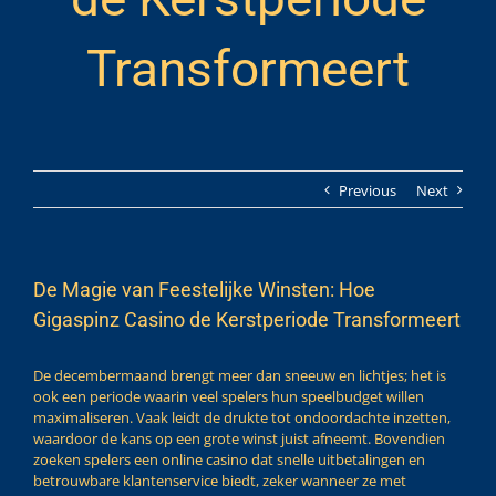
Transformeert
Previous
Next
De Magie van Feestelijke Winsten: Hoe
Gigaspinz Casino de Kerstperiode Transformeert
De decembermaand brengt meer dan sneeuw en lichtjes; het is
ook een periode waarin veel spelers hun speelbudget willen
maximaliseren. Vaak leidt de drukte tot ondoordachte inzetten,
waardoor de kans op een grote winst juist afneemt. Bovendien
zoeken spelers een online casino dat snelle uitbetalingen en
betrouwbare klantenservice biedt, zeker wanneer ze met