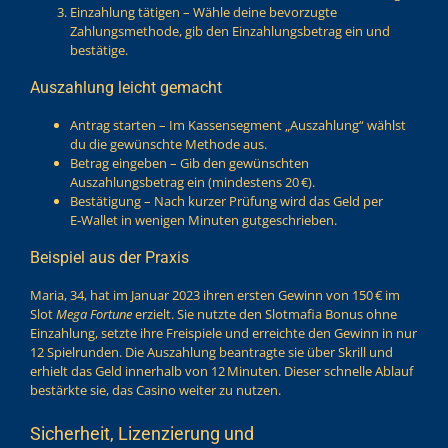
Einzahlung tätigen – Wähle deine bevorzugte
Zahlungsmethode, gib den Einzahlungsbetrag ein und
bestätige.
Auszahlung leicht gemacht
Antrag starten – Im Kassensegment „Auszahlung“ wählst
du die gewünschte Methode aus.
Betrag eingeben – Gib den gewünschten
Auszahlungsbetrag ein (mindestens 20 €).
Bestätigung – Nach kurzer Prüfung wird das Geld per
E‑Wallet in wenigen Minuten gutgeschrieben.
Beispiel aus der Praxis
Maria, 34, hat im Januar 2023 ihren ersten Gewinn von 150 € im
Slot
Mega Fortune
erzielt. Sie nutzte den Slotmafia Bonus ohne
Einzahlung, setzte ihre Freispiele und erreichte den Gewinn in nur
12 Spielrunden. Die Auszahlung beantragte sie über Skrill und
erhielt das Geld innerhalb von 12 Minuten. Dieser schnelle Ablauf
bestärkte sie, das Casino weiter zu nutzen.
Sicherheit, Lizenzierung und