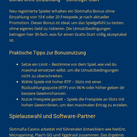
Neu registrierte Spieler erhalten ein Slotmafia Bonus ohne
Einzahlung von 10 € oder 20 Freispiele, je nach aktueller
Promotion. Dieser Bonus ist ideal, um das Spielgefühl zu testen,
ohne eigenes Geld zu riskieren. Die Umsatzbedingungen
betragen hier 30‑fach, was für einen Gratis‑Start völlig akzeptabel
ist.
Praktische Tipps zur Bonusnutzung
Setze ein Limit – Bestimme vor dem Spiel, wie viel du
maximal einsetzen willst, um die Umsatzbedingungen
nicht zu überschreiten.
Wähle Spiele mit hoher RTP – Slots mit einer
Rückzahlungsquote (RTP) von 96 % oder höher geben dir
bessere Gewinnchancen.
Nutze Freispiele gezielt – Spiele die Freispiele an Slots mit
hohen Gewinnlinien, um den maximalen Ertrag zu erzielen.
Spielauswahl und Software‑Partner
Slotmafia Casino arbeitet mit führenden Entwicklern wie NetEnt,
Microgaming, Play’n GO und Yggdrasil zusammen. Das Ergebnis