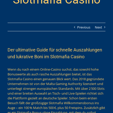
Previous
Next
Der ultimative Guide für schnelle Auszahlungen
und lukrative Boni im Slotmafia Casino
Wenn du nach einem Online‑Casino suchst, das sowohl hohe
Bonuswerte als auch rasche Auszahlungen bietet, ist das
Slotmafia Casino einen genauen Blick wert. Das 2018 gegründete
Unternehmen ist von der Malta Gaming Authority lizenziert und
unterliegt strengen europäischen Standards. Mit über 2 500 Slots
und einer breiten Auswahl an Tisch‑ und Live‑Spielen richtet sich
die Plattform gezielt an deutsche Spieler. Schon beim ersten
Besuch fällt der großzügige Slotmafia Willkommensbonus ins
Auge – ein 100 % Match bis 500 €, plus 50 Freispins. Zusätzlich gibt
es ein Slotmafia Bonus ohne Einzahlung, mit dem du sofort