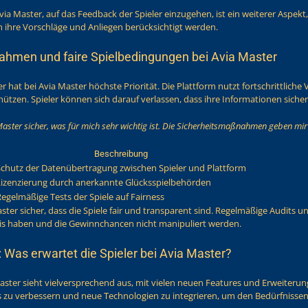
 Master, auf das Feedback der Spieler einzugehen, ist ein weiterer Aspekt,
ihre Vorschläge und Anliegen berücksichtigt werden.
hmen und faire Spielbedingungen bei Avia Master
ler hat bei Avia Master höchste Priorität. Die Plattform nutzt fortschrittlic
ützen. Spieler können sich darauf verlassen, dass ihre Informationen sicher 
Master sicher, was für mich sehr wichtig ist. Die Sicherheitsmaßnahmen geben mir 
Beschreibung
Schutz der Datenübertragung zwischen Spieler und Plattform
Lizenzierung durch anerkannte Glücksspielbehörden
egelmäßige Tests der Spiele auf Fairness
Master sicher, dass die Spiele fair und transparent sind. Regelmäßige Audits 
ebnis haben und die Gewinnchancen nicht manipuliert werden.
 Was erwartet die Spieler bei Avia Master?
ster sieht vielversprechend aus, mit vielen neuen Features und Erweiterungen
is zu verbessern und neue Technologien zu integrieren, um den Bedürfnissen