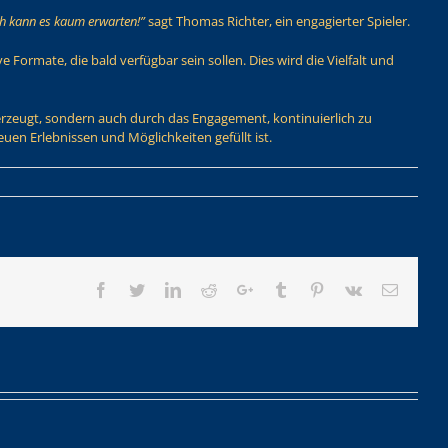
ch kann es kaum erwarten!”
sagt Thomas Richter, ein engagierter Spieler.
e Formate, die bald verfügbar sein sollen. Dies wird die Vielfalt und
erzeugt, sondern auch durch das Engagement, kontinuierlich zu
uen Erlebnissen und Möglichkeiten gefüllt ist.
Facebook
Twitter
LinkedIn
Reddit
Google+
Tumblr
Pinterest
Vk
Email