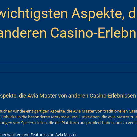
wichtigsten Aspekte, d
anderen Casino-Erleb
Aspekte, die Avia Master von anderen Casino-Erlebnisse
suchen wir die einzigartigen Aspekte, die Avia Master von traditionellen Ca
Einblicke in die besonderen Merkmale und Funktionen, die Avia Master zu 
ungen von Spielern teilen, die die Plattform ausprobiert haben, um zu verst
lmechaniken und Features von Avia Master