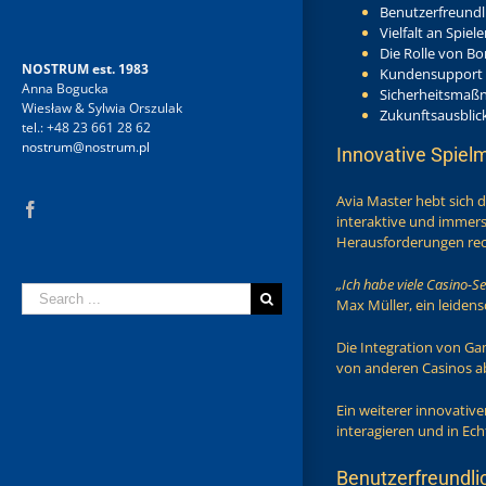
Benutzerfreundl
Vielfalt an Spie
Die Rolle von B
NOSTRUM est. 1983
Kundensupport 
Anna Bogucka
Sicherheitsmaßn
Wiesław & Sylwia Orszulak
Zukunftsausblick
tel.: +48 23 661 28 62
nostrum@nostrum.pl
Innovative Spiel
Avia Master hebt sich d
Facebook
interaktive und immers
Herausforderungen rech
„Ich habe viele Casino-S
Search
Max Müller, ein leidensc
for:
Die Integration von Ga
von anderen Casinos ab
Ein weiterer innovativ
interagieren und in Ech
Benutzerfreundli