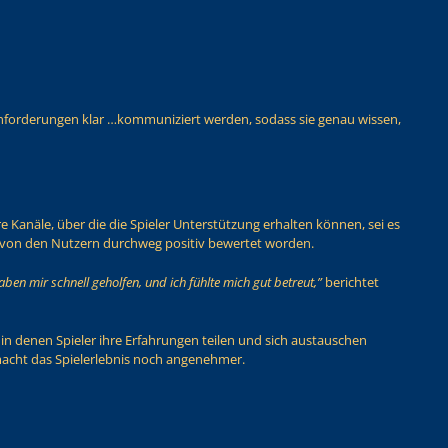
 Anforderungen klar …kommuniziert werden, sodass sie genau wissen,
e Kanäle, über die die Spieler Unterstützung erhalten können, sei es
nd von den Nutzern durchweg positiv bewertet worden.
ben mir schnell geholfen, und ich fühlte mich gut betreut,”
berichtet
 denen Spieler ihre Erfahrungen teilen und sich austauschen
macht das Spielerlebnis noch angenehmer.