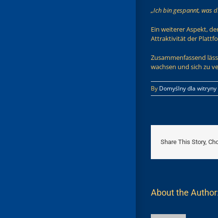
„Ich bin gespannt, was d
Ein weiterer Aspekt, der
Attraktivität der Platt
Zusammenfassend lässt 
wachsen und sich zu ver
By
Domyślny dla witryny
Share This Story, Ch
About the Author