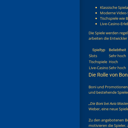
Klassische Spie
Moderne Video-
Tischspiele wie 
Live-Casino-Erle
Die Spiele werden regel
arbeiten die Entwickler
Spieltyp
Beliebtheit
Slots
Sehr hoch
Tischspiele
Hoch
Live-Casino
Sehr hoch
Die Rolle von Bo
Boni und Promotionen s
und bestehende Spieler
„Die Boni bei Avia Master
Weber, eine neue Spiele
Zu den angebotenen Bon
motivieren die Spieler,