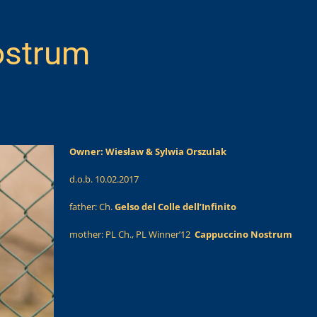
strum
Owner: Wiesław & Sylwia Orszulak
d.o.b. 10.02.2017
father: Ch.
Gelso del Colle dell’Infinito
mother: PL Ch., PL Winner’12
Cappuccino Nostrum