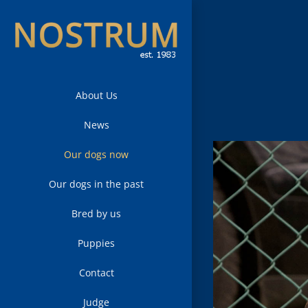
Skip
to
content
About Us
News
View
Our dogs now
Larger
Image
Our dogs in the past
Bred by us
Puppies
Contact
Judge