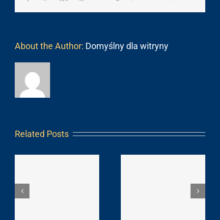
About the Author:
Domyślny dla witryny
Related Posts