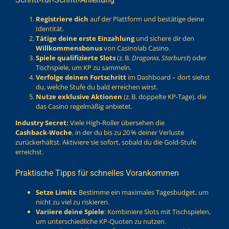
Registriere dich
auf der Plattform und bestätige deine
Identität.
Tätige deine erste Einzahlung
und sichere dir den
Willkommensbonus
von Casinolab Casino.
Spiele qualifizierte Slots
(z. B.
Dragonia
,
Starburst
) oder
Tischspiele, um KP zu sammeln.
Verfolge deinen Fortschritt
im Dashboard – dort siehst
du, welche Stufe du bald erreichen wirst.
Nutze exklusive Aktionen
(z. B. doppelte KP‑Tage), die
das Casino regelmäßig anbietet.
Industry Secret:
Viele High‑Roller übersehen die
Cashback‑Woche
, in der du bis zu 20 % deiner Verluste
zurückerhältst. Aktiviere sie sofort, sobald du die Gold‑Stufe
erreichst.
Praktische Tipps für schnelles Vorankommen
Setze Limits
: Bestimme ein maximales Tagesbudget, um
nicht zu viel zu riskieren.
Variiere deine Spiele
: Kombiniere Slots mit Tischspielen,
um unterschiedliche KP‑Quoten zu nutzen.