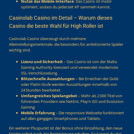
Nutze das Mobile‑Interface
: Das Casino ist mobil
optimiert, sodass du jederzeit KP sammeln kannst.
Casinolab Casino im Detail – Warum dieses
Casino die beste Wahl für High Roller ist
Casinolab Casino überzeugt durch mehrere
Alleinstellungsmerkmale, die besonders für ambitionierte Spieler
wichtig sind.
Lizenz und Sicherheit
– Das Casino ist von der Malta
Gaming Authority lizenziert und verwendet modernste
SSL‑Verschlüsselung.
Blitzschnelle Auszahlungen
– Bei Erreichen der Gold‑
oder Platin‑Stufe werden Auszahlungen innerhalb von
24 Stunden bearbeitet.
Umfangreiches Spielangebot
– Mehr als 2 000 Titel von
führenden Providern wie NetEnt, Play’n GO und Evolution
Gaming.
Mobile Erfahrung
– Die responsive Webseite funktioniert
auf allen gängigen Smartphones und Tablets.
Ein weiterer Pluspunkt ist der Bonus ohne Einzahlung, den neue
Spieler sofort nach der Registrierung erhalten. So kannst du das