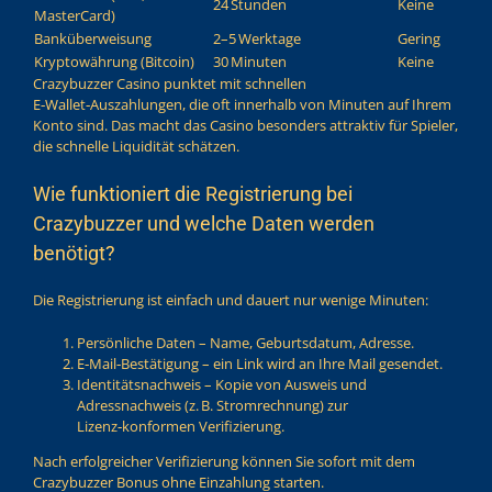
24 Stunden
Keine
MasterCard)
Banküberweisung
2–5 Werktage
Gering
Kryptowährung (Bitcoin)
30 Minuten
Keine
Crazybuzzer Casino punktet mit schnellen
E‑Wallet‑Auszahlungen, die oft innerhalb von Minuten auf Ihrem
Konto sind. Das macht das Casino besonders attraktiv für Spieler,
die schnelle Liquidität schätzen.
Wie funktioniert die Registrierung bei
Crazybuzzer und welche Daten werden
benötigt?
Die Registrierung ist einfach und dauert nur wenige Minuten:
Persönliche Daten – Name, Geburtsdatum, Adresse.
E‑Mail‑Bestätigung – ein Link wird an Ihre Mail gesendet.
Identitätsnachweis – Kopie von Ausweis und
Adressnachweis (z. B. Stromrechnung) zur
Lizenz‑konformen Verifizierung.
Nach erfolgreicher Verifizierung können Sie sofort mit dem
Crazybuzzer Bonus ohne Einzahlung starten.