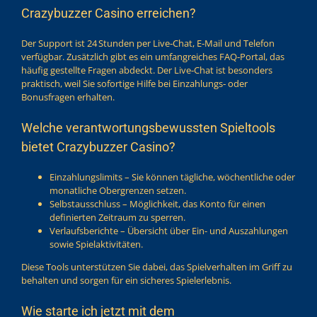
Crazybuzzer Casino erreichen?
Der Support ist 24 Stunden per Live‑Chat, E‑Mail und Telefon
verfügbar. Zusätzlich gibt es ein umfangreiches FAQ‑Portal, das
häufig gestellte Fragen abdeckt. Der Live‑Chat ist besonders
praktisch, weil Sie sofortige Hilfe bei Einzahlungs‑ oder
Bonusfragen erhalten.
Welche verantwortungsbewussten Spieltools
bietet Crazybuzzer Casino?
Einzahlungslimits – Sie können tägliche, wöchentliche oder
monatliche Obergrenzen setzen.
Selbstausschluss – Möglichkeit, das Konto für einen
definierten Zeitraum zu sperren.
Verlaufsberichte – Übersicht über Ein- und Auszahlungen
sowie Spielaktivitäten.
Diese Tools unterstützen Sie dabei, das Spielverhalten im Griff zu
behalten und sorgen für ein sicheres Spielerlebnis.
Wie starte ich jetzt mit dem