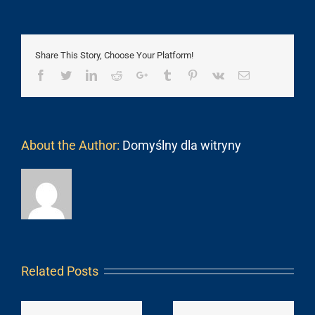
Share This Story, Choose Your Platform!
Facebook
Twitter
LinkedIn
Reddit
Google+
Tumblr
Pinterest
Vk
Email
About the Author:
Domyślny dla witryny
Related Posts