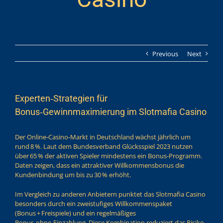
Previous
Next
Experten‑Strategien für
Bonus‑Gewinnmaximierung im Slotmafia Casino
Der Online‑Casino‑Markt in Deutschland wächst jährlich um
rund 8 %. Laut dem Bundesverband Glücksspiel 2023 nutzen
über 65 % der aktiven Spieler mindestens ein Bonus‑Programm.
Daten zeigen, dass ein attraktiver Willkommensbonus die
Kundenbindung um bis zu 30 % erhöht.
Im Vergleich zu anderen Anbietern punktet das Slotmafia Casino
besonders durch ein zweistufiges Willkommenspaket
(Bonus + Freispiele) und ein regelmäßiges
Bonus‑ohne‑Einzahlung. Diese Kombination reduziert das Risiko