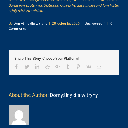
Bonus‑Angeboten von Slotmafia Casino herauszuholen und langfristig
erfolgreich zu spielen.
By
Domyślny dla witryny
|
28 kwietnia, 2026
|
Bez kategorii
|
0
Comments
Share This Story, Choose Your Platform!
Facebook
Twitter
LinkedIn
Reddit
Google+
Tumblr
Pinterest
Vk
Email
About the Author:
Domyślny dla witryny