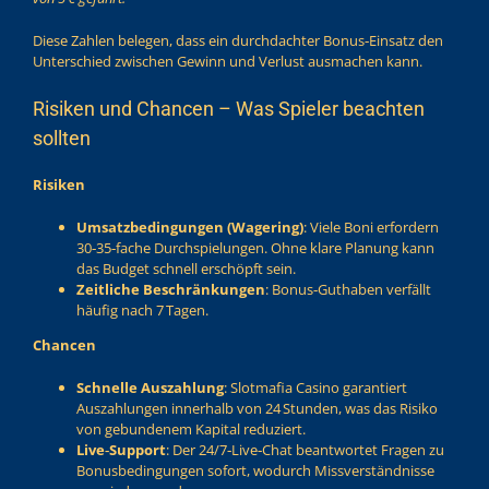
Diese Zahlen belegen, dass ein durchdachter Bonus‑Einsatz den
Unterschied zwischen Gewinn und Verlust ausmachen kann.
Risiken und Chancen – Was Spieler beachten
sollten
Risiken
Umsatzbedingungen (Wagering)
: Viele Boni erfordern
30‑35‑fache Durchspielungen. Ohne klare Planung kann
das Budget schnell erschöpft sein.
Zeitliche Beschränkungen
: Bonus‑Guthaben verfällt
häufig nach 7 Tagen.
Chancen
Schnelle Auszahlung
: Slotmafia Casino garantiert
Auszahlungen innerhalb von 24 Stunden, was das Risiko
von gebundenem Kapital reduziert.
Live‑Support
: Der 24/7‑Live‑Chat beantwortet Fragen zu
Bonusbedingungen sofort, wodurch Missverständnisse