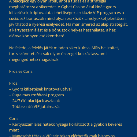
A blackjack egy olyan játék, ahol a tudás és a stratégia
meghatározza a sikeredet. A Ggbet Casino által kínált gyors
kifizetések, kriptovaluta lehetőségek, exkluzív VIP program és a
cashback
bónuszok mind olyan eszközök, amelyekkel jelentősen
javíthatod a nyerési esélyeidet. Ha már ismered az alap stratégiát,
a kártyaszámlálást és a bónuszok helyes használatát, a ház
előnye könnyen csökkenthető.
Ne feledd, a felelős játék minden siker kulcsa. Állíts be limitet,
tarts szünetet, és csak olyan összeget kockáztass, amit
megengedhetsz magadnak.
Pros és Cons
Pros:
– Gyors kifizetések kriptovalutával
– Rugalmas
cashback
program
– 24/7 élő blackjack asztalok
– Többszintű VIP jutalmazás
Cons:
– Kártyaszámlálás hatékonysága korlátozott a gyakori keverés
miatt
– Magasabb tétek a VIP szinteken elérhetők csak bizonyos