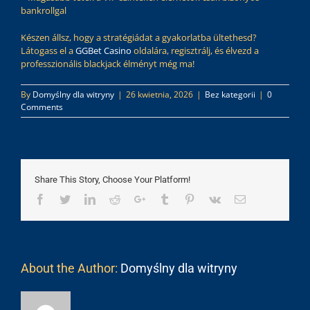
bankrollgal
Készen állsz, hogy a stratégiádat a gyakorlatba ültethesd?
Látogass el a
GGBet Casino
oldalára, regisztrálj, és élvezd a
professzionális blackjack élményt még ma!
By
Domyślny dla witryny
|
26 kwietnia, 2026
|
Bez kategorii
|
0
Comments
Share This Story, Choose Your Platform!
Facebook
Twitter
LinkedIn
Reddit
Google+
Tumblr
Pinterest
Vk
Email
About the Author:
Domyślny dla witryny