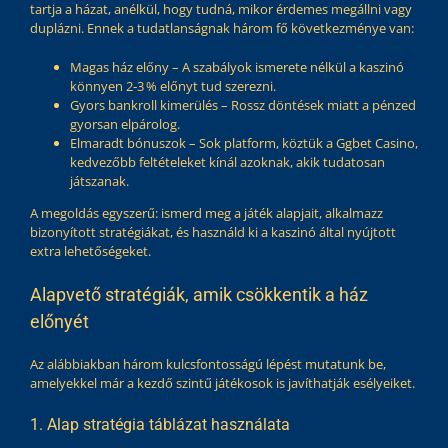
tartja a házat, anélkül, hogy tudná, mikor érdemes megállni vagy
duplázni. Ennek a tudatlanságnak három fő következménye van:
Magas ház előny – A szabályok ismerete nélkül a kaszinó
könnyen 2‑3 % előnyt tud szerezni.
Gyors bankroll kimerülés – Rossz döntések miatt a pénzed
gyorsan elpárolog.
Elmaradt bónuszok – Sok platform, köztük a Ggbet Casino,
kedvezőbb feltételeket kínál azoknak, akik tudatosan
játszanak.
A megoldás egyszerű: ismerd meg a játék alapjait, alkalmazz
bizonyított stratégiákat, és használd ki a kaszinó által nyújtott
extra lehetőségeket.
Alapvető stratégiák, amik csökkentik a ház
előnyét
Az alábbiakban három kulcsfontosságú lépést mutatunk be,
amelyekkel már a kezdő szintű játékosok is javíthatják esélyeiket.
1. Alap stratégia táblázat használata