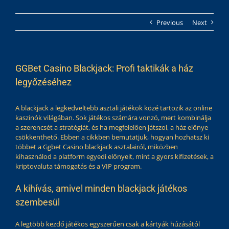
Previous
Next
GGBet Casino Blackjack: Profi taktikák a ház
legyőzéséhez
A blackjack a legkedveltebb asztali játékok közé tartozik az online
kaszinók világában. Sok játékos számára vonzó, mert kombinálja
a szerencsét a stratégiát, és ha megfelelően játszol, a ház előnye
csökkenthető. Ebben a cikkben bemutatjuk, hogyan hozhatsz ki
többet a Ggbet Casino blackjack asztalairól, miközben
kihasználod a platform egyedi előnyeit, mint a gyors kifizetések, a
kriptovaluta támogatás és a VIP program.
A kihívás, amivel minden blackjack játékos
szembesül
A legtöbb kezdő játékos egyszerűen csak a kártyák húzásától