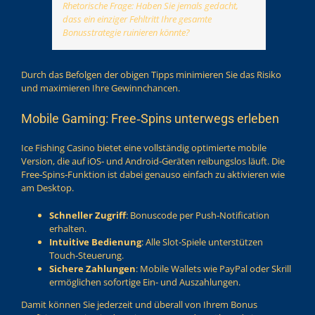
Rhetorische Frage: Haben Sie jemals gedacht,
dass ein einziger Fehltritt Ihre gesamte
Bonusstrategie ruinieren könnte?
Durch das Befolgen der obigen Tipps minimieren Sie das Risiko
und maximieren Ihre Gewinnchancen.
Mobile Gaming: Free‑Spins unterwegs erleben
Ice Fishing Casino bietet eine vollständig optimierte mobile
Version, die auf iOS‑ und Android‑Geräten reibungslos läuft. Die
Free‑Spins‑Funktion ist dabei genauso einfach zu aktivieren wie
am Desktop.
Schneller Zugriff
: Bonuscode per Push‑Notification
erhalten.
Intuitive Bedienung
: Alle Slot‑Spiele unterstützen
Touch‑Steuerung.
Sichere Zahlungen
: Mobile Wallets wie PayPal oder Skrill
ermöglichen sofortige Ein‑ und Auszahlungen.
Damit können Sie jederzeit und überall von Ihrem Bonus