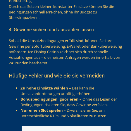
Bonusbetrag
Durch das Setzen kleiner, konstanter Einsätze können Sie die
Bedingungen schnell erreichen, ohne Ihr Budget zu
überstrapazieren.
4. Gewinne sichern und auszahlen lassen
Sobald die Umsatzbedingungen erfüllt sind, können Sie Ihre
Gewinne per Sofortüberweisung, E‑Wallet oder Banküberweisung
anfordern. Ice Fishing Casino zeichnet sich durch schnelle
Auszahlungen aus – die meisten Anfragen werden innerhalb von
24 Stunden bearbeitet.
Häufige Fehler und wie Sie sie vermeiden
Zu hohe Einsätze wählen
– Das kann die
Umsatzanforderungen unnötig erhöhen.
Bonusbedingungen ignorieren
– Ohne das Lesen der
Bedingungen riskieren Sie, dass Gewinne verfallen.
Nur einen Slot spielen
– Diversifizieren Sie, um
unterschiedliche RTPs und Volatilitäten zu nutzen.