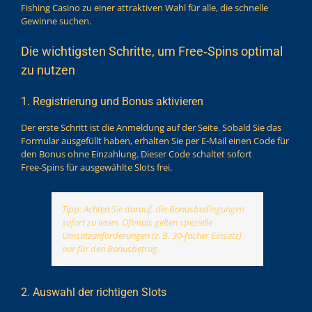
Fishing Casino zu einer attraktiven Wahl für alle, die schnelle
Gewinne suchen.
Die wichtigsten Schritte, um Free‑Spins optimal
zu nutzen
1. Registrierung und Bonus aktivieren
Der erste Schritt ist die Anmeldung auf der Seite. Sobald Sie das
Formular ausgefüllt haben, erhalten Sie per E‑Mail einen Code für
den Bonus ohne Einzahlung. Dieser Code schaltet sofort
Free‑Spins für ausgewählte Slots frei.
Tipp: Achten Sie darauf, die Bonusbedingungen
sofort zu lesen. Oftmals gelten spezielle
Umsatzanforderungen (z. B. 30‑facher Einsatz)
nur für den Bonusbetrag.
2. Auswahl der richtigen Slots