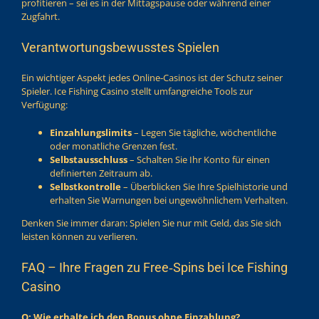
profitieren – sei es in der Mittagspause oder während einer
Zugfahrt.
Verantwortungsbewusstes Spielen
Ein wichtiger Aspekt jedes Online‑Casinos ist der Schutz seiner
Spieler. Ice Fishing Casino stellt umfangreiche Tools zur
Verfügung:
Einzahlungslimits
– Legen Sie tägliche, wöchentliche
oder monatliche Grenzen fest.
Selbstausschluss
– Schalten Sie Ihr Konto für einen
definierten Zeitraum ab.
Selbstkontrolle
– Überblicken Sie Ihre Spielhistorie und
erhalten Sie Warnungen bei ungewöhnlichem Verhalten.
Denken Sie immer daran: Spielen Sie nur mit Geld, das Sie sich
leisten können zu verlieren.
FAQ – Ihre Fragen zu Free‑Spins bei Ice Fishing
Casino
Q: Wie erhalte ich den Bonus ohne Einzahlung?