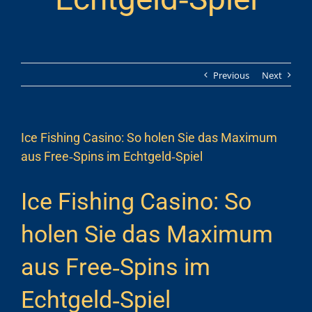
Previous
Next
Ice Fishing Casino: So holen Sie das Maximum
aus Free‑Spins im Echtgeld‑Spiel
Ice Fishing Casino: So
holen Sie das Maximum
aus Free‑Spins im
Echtgeld‑Spiel