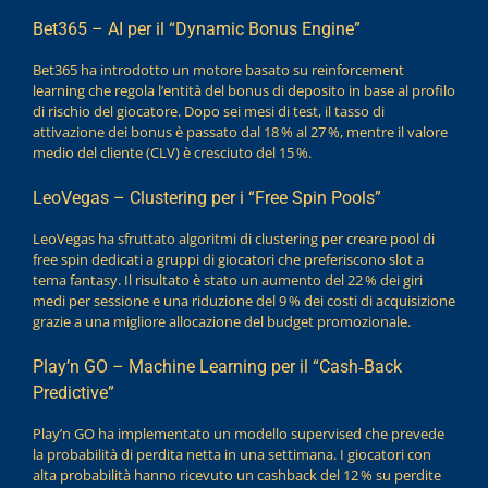
Bet365 – AI per il “Dynamic Bonus Engine”
Bet365 ha introdotto un motore basato su reinforcement
learning che regola l’entità del bonus di deposito in base al profilo
di rischio del giocatore. Dopo sei mesi di test, il tasso di
attivazione dei bonus è passato dal 18 % al 27 %, mentre il valore
medio del cliente (CLV) è cresciuto del 15 %.
LeoVegas – Clustering per i “Free Spin Pools”
LeoVegas ha sfruttato algoritmi di clustering per creare pool di
free spin dedicati a gruppi di giocatori che preferiscono slot a
tema fantasy. Il risultato è stato un aumento del 22 % dei giri
medi per sessione e una riduzione del 9 % dei costi di acquisizione
grazie a una migliore allocazione del budget promozionale.
Play’n GO – Machine Learning per il “Cash‑Back
Predictive”
Play’n GO ha implementato un modello supervised che prevede
la probabilità di perdita netta in una settimana. I giocatori con
alta probabilità hanno ricevuto un cashback del 12 % su perdite