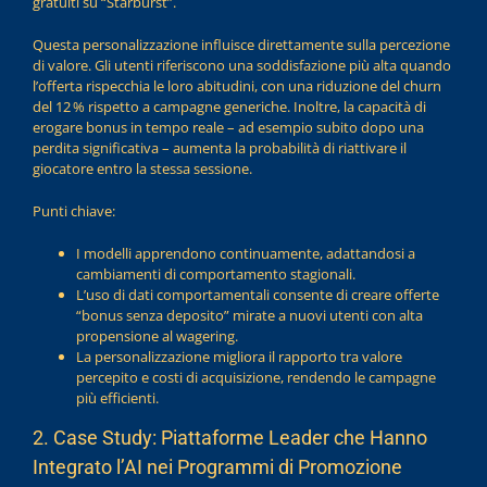
gratuiti su “Starburst”.
Questa personalizzazione influisce direttamente sulla percezione
di valore. Gli utenti riferiscono una soddisfazione più alta quando
l’offerta rispecchia le loro abitudini, con una riduzione del churn
del 12 % rispetto a campagne generiche. Inoltre, la capacità di
erogare bonus in tempo reale – ad esempio subito dopo una
perdita significativa – aumenta la probabilità di riattivare il
giocatore entro la stessa sessione.
Punti chiave:
I modelli apprendono continuamente, adattandosi a
cambiamenti di comportamento stagionali.
L’uso di dati comportamentali consente di creare offerte
“bonus senza deposito” mirate a nuovi utenti con alta
propensione al wagering.
La personalizzazione migliora il rapporto tra valore
percepito e costi di acquisizione, rendendo le campagne
più efficienti.
2. Case Study: Piattaforme Leader che Hanno
Integrato l’AI nei Programmi di Promozione