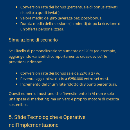
Conversion rate dei bonus (percentuale di bonus attivati
rispetto a quelli inviati).
Valore medio del giro (average bet) post‑bonus.
Durata media della sessione (in minuti) dopo la ricezione di
un’offerta personalizzata.
Simulazione di scenario
Se il livello di personalizzazione aumenta del 20 % (ad esempio,
aggiungendo variabili di comportamento cross‑device), le
previsioni indicano:
Conversion rate dei bonus sale da 22 % a 27 %.
Revenue aggiuntiva di circa €250.000 entro sei mesi.
Incremento del churn rate ridotto di 3 punti percentuali.
Questi numeri dimostrano che l’investimento in AI non è solo
una spesa di marketing, ma un vero e proprio motore di crescita
sostenibile.
5. Sfide Tecnologiche e Operative
nell’Implementazione