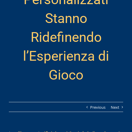
Stanno
Ridefinendo
l’Esperienza di
Gioco
Previous
Next