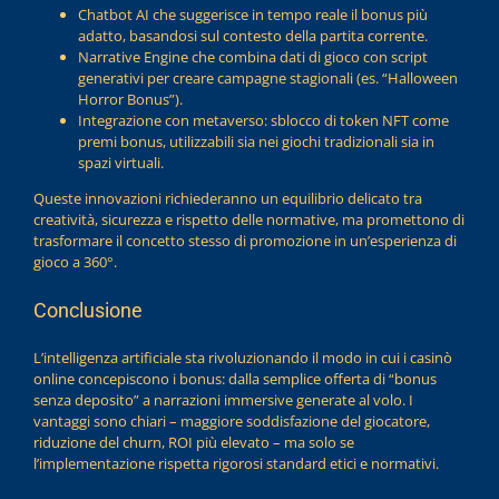
Chatbot AI che suggerisce in tempo reale il bonus più
adatto, basandosi sul contesto della partita corrente.
Narrative Engine che combina dati di gioco con script
generativi per creare campagne stagionali (es. “Halloween
Horror Bonus”).
Integrazione con metaverso: sblocco di token NFT come
premi bonus, utilizzabili sia nei giochi tradizionali sia in
spazi virtuali.
Queste innovazioni richiederanno un equilibrio delicato tra
creatività, sicurezza e rispetto delle normative, ma promettono di
trasformare il concetto stesso di promozione in un’esperienza di
gioco a 360°.
Conclusione
L’intelligenza artificiale sta rivoluzionando il modo in cui i casinò
online concepiscono i bonus: dalla semplice offerta di “bonus
senza deposito” a narrazioni immersive generate al volo. I
vantaggi sono chiari – maggiore soddisfazione del giocatore,
riduzione del churn, ROI più elevato – ma solo se
l’implementazione rispetta rigorosi standard etici e normativi.