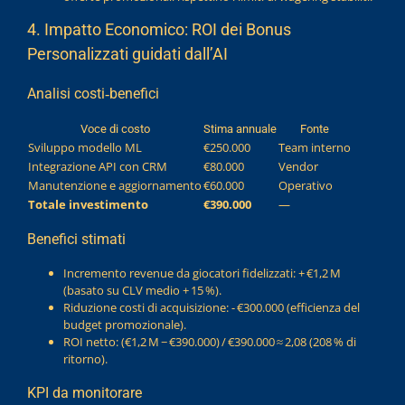
4. Impatto Economico: ROI dei Bonus
Personalizzati guidati dall’AI
Analisi costi‑benefici
Voce di costo
Stima annuale
Fonte
Sviluppo modello ML
€250.000
Team interno
Integrazione API con CRM
€80.000
Vendor
Manutenzione e aggiornamento
€60.000
Operativo
Totale investimento
€390.000
—
Benefici stimati
Incremento revenue da giocatori fidelizzati: + €1,2 M
(basato su CLV medio + 15 %).
Riduzione costi di acquisizione: - €300.000 (efficienza del
budget promozionale).
ROI netto: (€1,2 M − €390.000) / €390.000 ≈ 2,08 (208 % di
ritorno).
KPI da monitorare