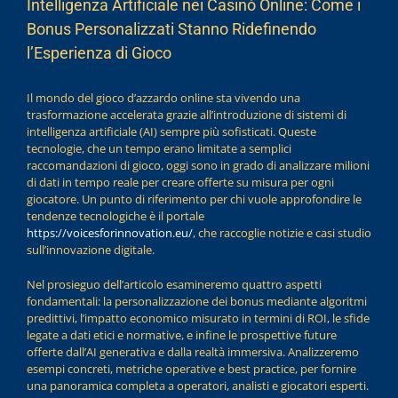
Intelligenza Artificiale nei Casinò Online: Come i
Bonus Personalizzati Stanno Ridefinendo
l’Esperienza di Gioco
Il mondo del gioco d’azzardo online sta vivendo una
trasformazione accelerata grazie all’introduzione di sistemi di
intelligenza artificiale (AI) sempre più sofisticati. Queste
tecnologie, che un tempo erano limitate a semplici
raccomandazioni di gioco, oggi sono in grado di analizzare milioni
di dati in tempo reale per creare offerte su misura per ogni
giocatore. Un punto di riferimento per chi vuole approfondire le
tendenze tecnologiche è il portale
https://voicesforinnovation.eu/
, che raccoglie notizie e casi studio
sull’innovazione digitale.
Nel prosieguo dell’articolo esamineremo quattro aspetti
fondamentali: la personalizzazione dei bonus mediante algoritmi
predittivi, l’impatto economico misurato in termini di ROI, le sfide
legate a dati etici e normative, e infine le prospettive future
offerte dall’AI generativa e dalla realtà immersiva. Analizzeremo
esempi concreti, metriche operative e best practice, per fornire
una panoramica completa a operatori, analisti e giocatori esperti.