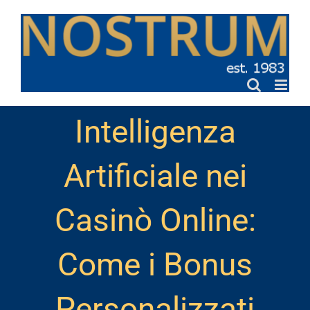
Skip
to
content
Intelligenza
Artificiale nei
Casinò Online:
Come i Bonus
Personalizzati