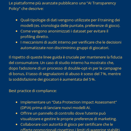
Le piattaforme più avanzate pubblicano una “AI Transparency
Policy” che descrive:
Quali tipologie di dati vengono utilizzate per il training dei
modelli (es. cronologia delle puntate, preferenze di gioco).
Come vengono anonimizzati i dataset per evitare il
profiling diretto.
I meccanismi di audit interno per verificare che le decisioni
automatizzate non discriminino gruppi di giocatori.
Il rispetto di queste linee guida è cruciale per mantenere la fiducia
del consumatore. Un caso di studio interno ha mostrato che,
dopo l’adozione di un processo di double‑opt‑in per le campagne
di bonus, il tasso di segnalazioni di abuso è sceso del 7 %, mentre
la soddisfazione dei giocatori è aumentata del 5 %.
Best practice di compliance:
Implementare un “Data Protection Impact Assessment”
(DPIA) prima di lanciare nuovi modelli AI.
Offrire un pannello di controllo dove l’utente può
visualizzare e gestire le proprie preferenze di marketing.
Collaborare con autorità di gioco per certificare che le
offerte promozionali rispettino i limiti di wagering stabiliti.