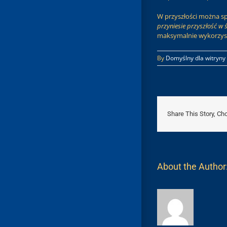
W przyszłości można spo
przyniesie przyszłość w 
maksymalnie wykorzyst
By
Domyślny dla witryny
Share This Story, Ch
About the Author