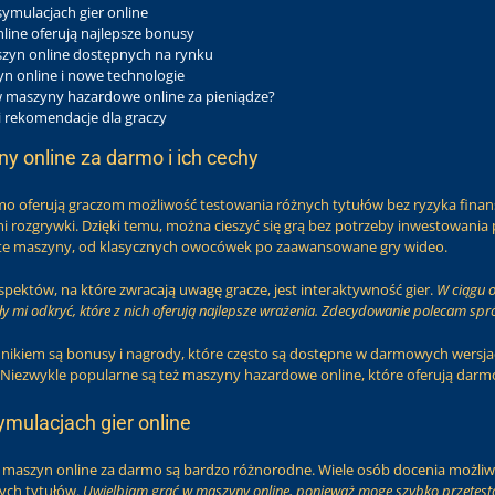
symulacjach gier online
line oferują najlepsze bonusy
zyn online dostępnych na rynku
yn online i nowe technologie
w maszyny hazardowe online za pieniądze?
 rekomendacje dla graczy
y online za darmo i ich cechy
o oferują graczom możliwość testowania różnych tytułów bez ryzyka finanso
 rozgrywki. Dzięki temu, można cieszyć się grą bez potrzeby inwestowani
ą te maszyny, od klasycznych owocówek po zaawansowane gry wideo.
pektów, na które zwracają uwagę gracze, jest interaktywność gier.
W ciągu o
 mi odkryć, które z nich oferują najlepsze wrażenia. Zdecydowanie polecam spr
ikiem są bonusy i nagrody, które często są dostępne w darmowych wersjac
Niezwykle popularne są też maszyny hazardowe online, które oferują darm
ymulacjach gier online
 maszyn online za darmo są bardzo różnorodne. Wiele osób docenia możliwość
ch tytułów.
Uwielbiam grać w maszyny online, ponieważ mogę szybko przetesto