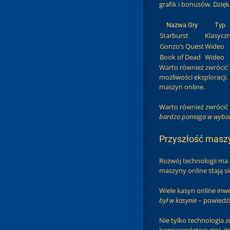
grafik i bonusów. Dzięk
Nazwa Gry
Typ
Starburst
Klasycz
Gonzo’s Quest
Wideo
Book of Dead
Wideo
Warto również zwrócić 
możliwości eksploracji.
maszyn online.
Warto również zwrócić 
bardzo pomaga w wybor
Przyszłość maszy
Rozwój technologii ma 
maszyny online stają si
Wiele kasyn online inw
był w kasynie
– powiedzi
Nie tylko technologia 
bezpieczeństwo gier.
Je