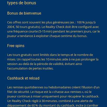
types de bonus
Bonus de bienvenue
Ces offres sont souvent les plus généreuses (ex. : 100 % jusqu’à
200 €, 50 tours gratuits). Le Reality Check doit être configuré avec
une fréquence courte (5‑15 min) pendant les premiers jours, car le
joueur a tendance à exploiter chaque centime du bonus.
Free spins
Les tours gratuits sont limités dans le temps et le nombre de
mises. Un rappel toutes les 10 minutes aide à ne pas prolonger la
session au-delà de la période de validité, évitant ainsi
l’accumulation de pertes inutiles.
Cashback et reload
Les remises quotidiennes ou hebdomadaires créent l’illusion d’un
filet de sécurité. Le risque est la « chasse aux remises », où le
joueur continue à miser uniquement pour récupérer le cashback.
Un Reality Check réglé à 30 minutes, combiné à une alerte de
dépassement de 60 % du montant du cashback, incite à s’arrêter