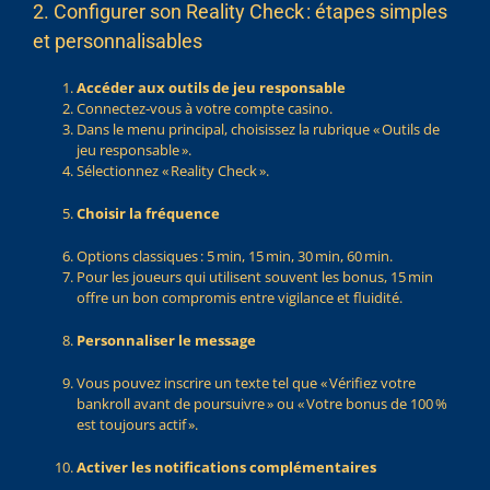
2. Configurer son Reality Check : étapes simples
et personnalisables
Accéder aux outils de jeu responsable
Connectez‑vous à votre compte casino.
Dans le menu principal, choisissez la rubrique « Outils de
jeu responsable ».
Sélectionnez « Reality Check ».
Choisir la fréquence
Options classiques : 5 min, 15 min, 30 min, 60 min.
Pour les joueurs qui utilisent souvent les bonus, 15 min
offre un bon compromis entre vigilance et fluidité.
Personnaliser le message
Vous pouvez inscrire un texte tel que « Vérifiez votre
bankroll avant de poursuivre » ou « Votre bonus de 100 %
est toujours actif ».
Activer les notifications complémentaires