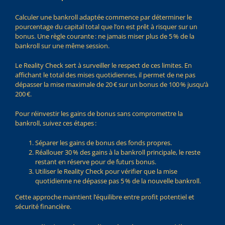
Calculer une bankroll adaptée commence par déterminer le
pourcentage du capital total que l’on est prêt à risquer sur un
bonus. Une règle courante : ne jamais miser plus de 5 % de la
bankroll sur une même session.
Le Reality Check sert à surveiller le respect de ces limites. En
affichant le total des mises quotidiennes, il permet de ne pas
dépasser la mise maximale de 20 € sur un bonus de 100 % jusqu’à
200 €.
Pour réinvestir les gains de bonus sans compromettre la
bankroll, suivez ces étapes :
Séparer les gains de bonus des fonds propres.
Réallouer 30 % des gains à la bankroll principale, le reste
restant en réserve pour de futurs bonus.
Utiliser le Reality Check pour vérifier que la mise
quotidienne ne dépasse pas 5 % de la nouvelle bankroll.
Cette approche maintient l’équilibre entre profit potentiel et
sécurité financière.