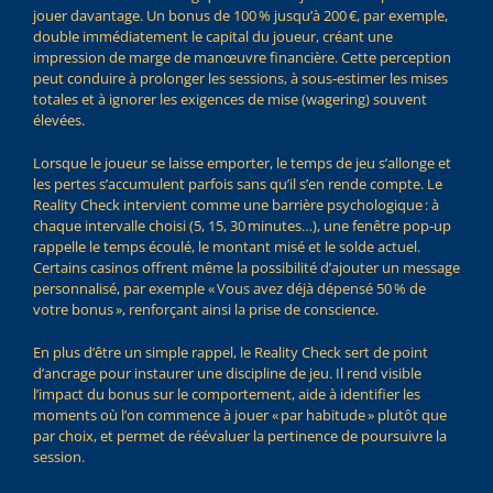
jouer davantage. Un bonus de 100 % jusqu’à 200 €, par exemple,
double immédiatement le capital du joueur, créant une
impression de marge de manœuvre financière. Cette perception
peut conduire à prolonger les sessions, à sous‑estimer les mises
totales et à ignorer les exigences de mise (wagering) souvent
élevées.
Lorsque le joueur se laisse emporter, le temps de jeu s’allonge et
les pertes s’accumulent parfois sans qu’il s’en rende compte. Le
Reality Check intervient comme une barrière psychologique : à
chaque intervalle choisi (5, 15, 30 minutes…), une fenêtre pop‑up
rappelle le temps écoulé, le montant misé et le solde actuel.
Certains casinos offrent même la possibilité d’ajouter un message
personnalisé, par exemple « Vous avez déjà dépensé 50 % de
votre bonus », renforçant ainsi la prise de conscience.
En plus d’être un simple rappel, le Reality Check sert de point
d’ancrage pour instaurer une discipline de jeu. Il rend visible
l’impact du bonus sur le comportement, aide à identifier les
moments où l’on commence à jouer « par habitude » plutôt que
par choix, et permet de réévaluer la pertinence de poursuivre la
session.