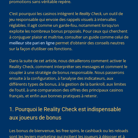
promotions sans véritable repère.
C’est pourquoi les casinos intègrent le
Reality Check
, un outil de
jeu responsable qui envoie des rappels visuels à intervalles
réglables. Il agit comme un garde‑fou, notamment lorsqu’on
exploite les nombreux bonus proposés. Pour ceux qui cherchent
à conjuguer plaisir et maîtrise, consulter un guide comme celui de
meilleur site pari en ligne
permet d’obtenir des conseils neutres
sur la façon d’utiliser ces fonctions.
Dans la suite de cet article, nous détaillerons comment activer le
Reality Check, comment interpréter ses messages et comment le
coupler à une stratégie de bonus responsable. Nous passerons
ensuite à la configuration, à l’analyse des indicateurs, aux
différents types de bonus, à la gestion de la bankroll, aux limites
de l’outil, à une comparaison des offres des principaux casinos
français, et enfin aux bonnes pratiques à retenir.
1. Pourquoi le Reality Check est indispensable
aux joueurs de bonus
Les bonus de bienvenue, les free spins, le cashback ou les reloads
sont les leviers marketing qui incitent les joueurs à déposer et à