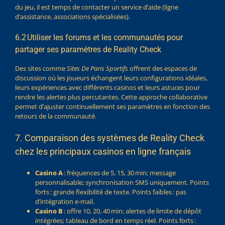
du jeu, il est temps de contacter un service d’aide (ligne
d’assistance, associations spécialisées).
6.2 Utiliser les forums et les communautés pour
partager ses paramètres de Reality Check
Des sites comme
Sites De Paris Sportifs
offrent des espaces de
discussion où les joueurs échangent leurs configurations idéales,
leurs expériences avec différents casinos et leurs astuces pour
rendre les alertes plus percutantes. Cette approche collaborative
permet d’ajuster continuellement ses paramètres en fonction des
retours de la communauté.
7. Comparaison des systèmes de Reality Check
chez les principaux casinos en ligne français
Casino A
: fréquences de 5, 15, 30 min; message
personnalisable; synchronisation SMS uniquement. Points
forts : grande flexibilité de texte. Points faibles : pas
d’intégration e‑mail.
Casino B
: offre 10, 20, 40 min; alertes de limite de dépôt
intégrées; tableau de bord en temps réel. Points forts :