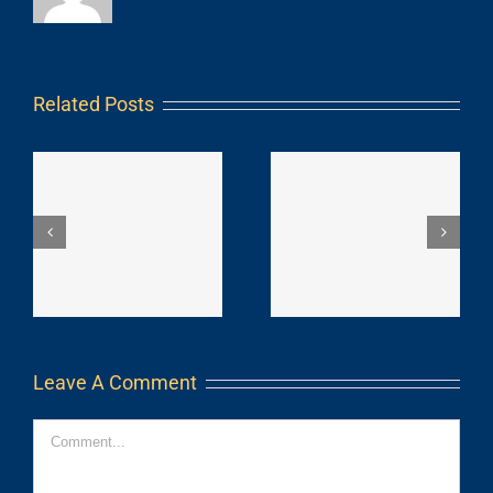
Related Posts
Leave A Comment
Comment