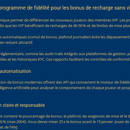
programme de fidélité pour les bonus de recharge sans vio
que permet de différencier les nouveaux joueurs des membres VIP. Les pr
is que les VIP bénéficient de recharges de 40‑50 % et de limites de mise plu
s automatiques (cumul de bonus, plafond journalier) évite les dépassements
n restant attractif.
g réglementaire, comme les audit trails intégrés aux plateformes de gestion
es et les historiques KYC. Ces rapports facilitent les contrôles de conformité
 automatisation
tion de bonus modernes offrent des API qui connectent le moteur de fidéli
elligence artificielle peut analyser le comportement de chaque joueur et pro
 claire et responsable
nt contenir le pourcentage de bonus, le plafond, les exigences de mise et le 
 % (max 200 €). Vous devez miser 25 x le bonus avant le 15 janvier. Jouez de 
t de l’ANJ.