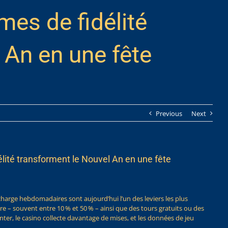
es de fidélité
 An en une fête
ée
Previous
Next
ité transforment le Nouvel An en une fête
echarge hebdomadaires sont aujourd’hui l’un des leviers les plus
re – souvent entre 10 % et 50 % – ainsi que des tours gratuits ou des
nter, le casino collecte davantage de mises, et les données de jeu