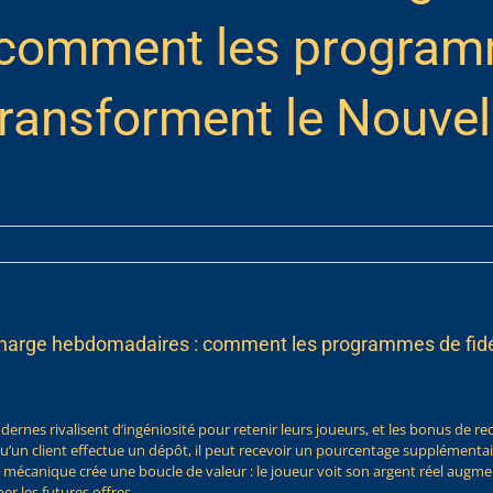
comment les programm
transforment le Nouvel
réglement
harge hebdomadaires : comment les programmes de fidél
dernes rivalisent d’ingéniosité pour retenir leurs joueurs, et les bonus de r
qu’un client effectue un dépôt, il peut recevoir un pourcentage supplémentai
te mécanique crée une boucle de valeur : le joueur voit son argent réel augme
ner les futures offres.