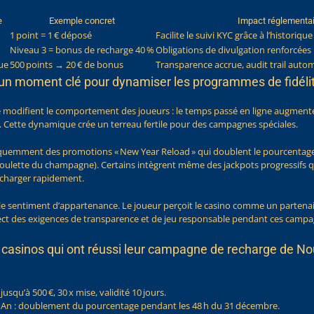
e
Exemple concret
Impact réglementai
1 point = 1 € déposé
Facilite le suivi KYC grâce à l’historiq
Niveau 3 = bonus de recharge 40 %
Obligations de divulgation renforcées
ue
500 points → 20 € de bonus
Transparence accrue, audit trail auto
: un moment clé pour dynamiser les programmes de fidéli
e modifient le comportement des joueurs : le temps passé en ligne augmente d
. Cette dynamique crée un terreau fertile pour des campagnes spéciales.
quemment des promotions « New Year Reload » qui doublent le pourcentage de
, roulette du champagne). Certains intègrent même des jackpots progressifs 
recharger rapidement.
le sentiment d’appartenance. Le joueur perçoit le casino comme un partenaire
pect des exigences de transparence et de jeu responsable pendant ces campagn
: casinos qui ont réussi leur campagne de recharge de No
usqu’à 500 €, 30 x mise, validité 10 jours.
 An : doublement du pourcentage pendant les 48 h du 31 décembre.