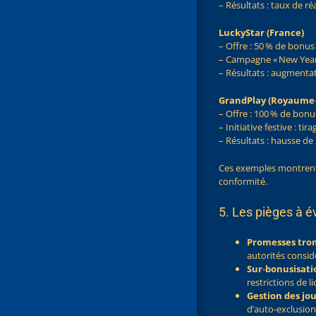
– Résultats : taux de ré
LuckyStar (France)
– Offre : 50 % de bonus
– Campagne « New Year R
– Résultats : augmenta
GrandPlay (Royaume‑
– Offre : 100 % de bonus 
– Initiative festive : t
– Résultats : hausse d
Ces exemples montrent 
conformité.
5. Les pièges à év
Promesses tro
autorités consi
Sur‑bonusisati
restrictions de l
Gestion des jo
d’auto‑exclusion