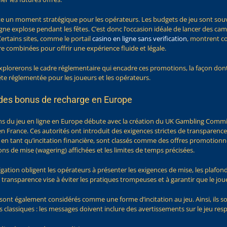
 un moment stratégique pour les opérateurs. Les budgets de jeu sont souvent 
 ligne explose pendant les fêtes. C’est donc l’occasion idéale de lancer de
ertains sites, comme le portail
casino en ligne sans verification
, montrent co
re combinées pour offrir une expérience fluide et légale.
explorerons le cadre réglementaire qui encadre ces promotions, la façon don
ête réglementée pour les joueurs et les opérateurs.
l des bonus de recharge en Europe
ions du jeu en ligne en Europe débute avec la création du UK Gambling Commi
 en France. Ces autorités ont introduit des exigences strictes de transparence
en tant qu’incitation financière, sont classés comme des offres promotionnel
ions de mise (wagering) affichées et les limites de temps précisées.
gation obligent les opérateurs à présenter les exigences de mise, les plafonds 
 transparence vise à éviter les pratiques trompeuses et à garantir que le joue
sont également considérés comme une forme d’incitation au jeu. Ainsi, ils 
 classiques : les messages doivent inclure des avertissements sur le jeu resp