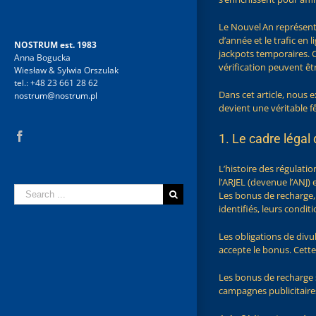
Le Nouvel An représente
d’année et le trafic en
NOSTRUM est. 1983
jackpots temporaires. C
Anna Bogucka
vérification peuvent êt
Wiesław & Sylwia Orszulak
tel.: +48 23 661 28 62
Dans cet article, nous 
nostrum@nostrum.pl
devient une véritable f
Facebook
1. Le cadre léga
L’histoire des régulat
l’ARJEL (devenue l’ANJ)
Search
Les bonus de recharge, 
for:
identifiés, leurs condit
Les obligations de divul
accepte le bonus. Cette
Les bonus de recharge 
campagnes publicitaires