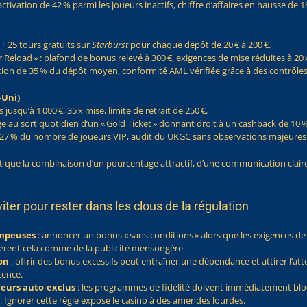
activation de 42 % parmi les joueurs inactifs, chiffre d’affaires en hausse de
 + 25 tours gratuits sur
Starburst
pour chaque dépôt de 20 € à 200 €.
eload » : plafond de bonus relevé à 300 €, exigences de mise réduites à 20 
tion de 35 % du dépôt moyen, conformité AML vérifiée grâce à des contrôle
Uni)
jusqu’à 1 000 €, 35 x mise, limite de retrait de 250 €.
irage au sort quotidien d’un « Gold Ticket » donnant droit à un cashback de 10 %
e 27 % du nombre de joueurs VIP, audit du UKGC sans observations majeures
que la combinaison d’un pourcentage attractif, d’une communication claire 
iter pour rester dans les clous de la régulation
mpeuses
: annoncer un bonus « sans conditions » alors que les exigences de m
dèrent cela comme de la publicité mensongère.
on
: offrir des bonus excessifs peut entraîner une dépendance et attirer l’a
icence.
ueurs auto‑exclus
: les programmes de fidélité doivent immédiatement bloq
. Ignorer cette règle expose le casino à des amendes lourdes.