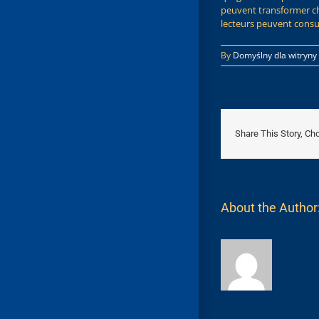
peuvent transformer ch
lecteurs peuvent consul
By
Domyślny dla witryny
Share This Story, Ch
About the Author