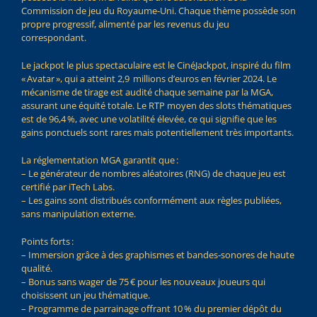
Commission de jeu du Royaume‑Uni. Chaque thème possède son
propre progressif, alimenté par les revenus du jeu
correspondant.
Le jackpot le plus spectaculaire est le CinéJackpot, inspiré du film
« Avatar », qui a atteint 2,9 millions d’euros en février 2024. Le
mécanisme de tirage est audité chaque semaine par la MGA,
assurant une équité totale. Le RTP moyen des slots thématiques
est de 96,4 %, avec une volatilité élevée, ce qui signifie que les
gains ponctuels sont rares mais potentiellement très importants.
La réglementation MGA garantit que :
– Le générateur de nombres aléatoires (RNG) de chaque jeu est
certifié par iTech Labs.
– Les gains sont distribués conformément aux règles publiées,
sans manipulation externe.
Points forts :
– Immersion grâce à des graphismes et bandes‑sonores de haute
qualité.
– Bonus sans wager de 75 € pour les nouveaux joueurs qui
choisissent un jeu thématique.
– Programme de parrainage offrant 10 % du premier dépôt du