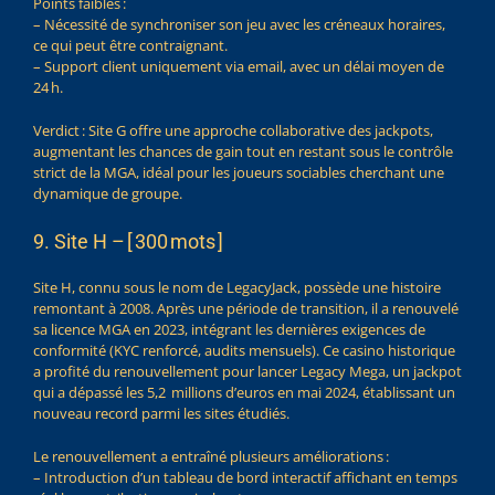
Points faibles :
– Nécessité de synchroniser son jeu avec les créneaux horaires,
ce qui peut être contraignant.
– Support client uniquement via email, avec un délai moyen de
24 h.
Verdict : Site G offre une approche collaborative des jackpots,
augmentant les chances de gain tout en restant sous le contrôle
strict de la MGA, idéal pour les joueurs sociables cherchant une
dynamique de groupe.
9. Site H – [ 300 mots ]
Site H, connu sous le nom de LegacyJack, possède une histoire
remontant à 2008. Après une période de transition, il a renouvelé
sa licence MGA en 2023, intégrant les dernières exigences de
conformité (KYC renforcé, audits mensuels). Ce casino historique
a profité du renouvellement pour lancer Legacy Mega, un jackpot
qui a dépassé les 5,2 millions d’euros en mai 2024, établissant un
nouveau record parmi les sites étudiés.
Le renouvellement a entraîné plusieurs améliorations :
– Introduction d’un tableau de bord interactif affichant en temps