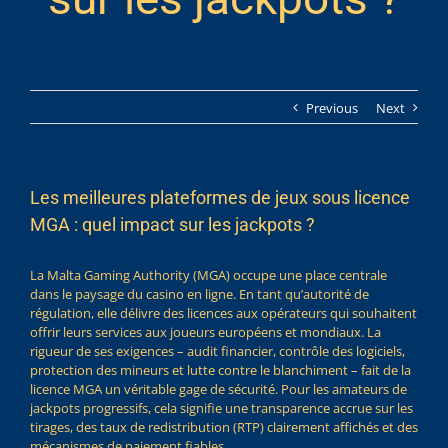
Previous
Next
Les meilleures plateformes de jeux sous licence
MGA : quel impact sur les jackpots ?
La Malta Gaming Authority (MGA) occupe une place centrale
dans le paysage du casino en ligne. En tant qu’autorité de
régulation, elle délivre des licences aux opérateurs qui souhaitent
offrir leurs services aux joueurs européens et mondiaux. La
rigueur de ses exigences – audit financier, contrôle des logiciels,
protection des mineurs et lutte contre le blanchiment – fait de la
licence MGA un véritable gage de sécurité. Pour les amateurs de
jackpots progressifs, cela signifie une transparence accrue sur les
tirages, des taux de redistribution (RTP) clairement affichés et des
mécanismes de paiement fiables.