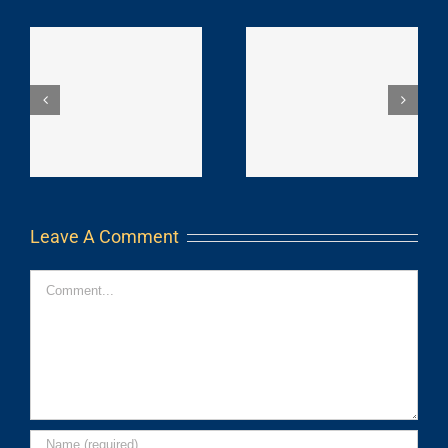
Leave A Comment
Comment