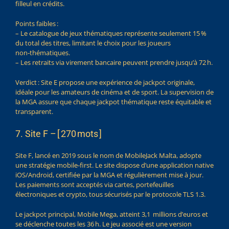
filleul en crédits.
Points faibles :
– Le catalogue de jeux thématiques représente seulement 15 %
du total des titres, limitant le choix pour les joueurs
non‑thématiques.
– Les retraits via virement bancaire peuvent prendre jusqu’à 72 h.
Verdict : Site E propose une expérience de jackpot originale,
idéale pour les amateurs de cinéma et de sport. La supervision de
la MGA assure que chaque jackpot thématique reste équitable et
transparent.
7. Site F – [ 270 mots ]
Site F, lancé en 2019 sous le nom de MobileJack Malta, adopte
une stratégie mobile‑first. Le site dispose d’une application native
iOS/Android, certifiée par la MGA et régulièrement mise à jour.
Les paiements sont acceptés via cartes, portefeuilles
électroniques et crypto, tous sécurisés par le protocole TLS 1.3.
Le jackpot principal, Mobile Mega, atteint 3,1 millions d’euros et
se déclenche toutes les 36 h. Le jeu associé est une version