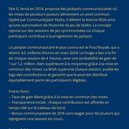
Site G, lancé en 2014, propose des jackpots communautaires où
les mises de plusieurs joueurs alimentent un pool commun.
Opéré par CommunityJack Malta, il détient la licence MGA ainsi
qu’une autorisation de l’Autorité de jeu de Malte. Le concept
repose sur des sessions de jeu synchronisées où chaque
participant contribue à la progression du jackpot.
Le jackpot communautaire le plus connu est le Pool Royale, qui a
atteint 4,5 millions d’euros en mars 2024. Le tirage a lieu à la fin
de chaque session de 4 heures, avec une probabilité de gain de
1 sur 1,2 million, bien supérieure à la moyenne grâce à la mise en
commun des mises. La MGA supervise chaque session, publie les
logs des contributions et garantit que le pool est distribué
équitablement parmi les participants éligibles.
Points forts :
– Taux de gain élevé grâce à la mise en commun des mises.
– Transparence totale : chaque contribution est affichée en
temps réel sur le tableau de bord.
– Bonus communautaire de 20 % sans wager pour les joueurs qui
rejoignent une session en cours.