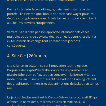
Points forts : interface multilingue, paiement instantané via
portefeuille électronique, bonus de 150 % sans wager pour les
dépôts en crypto‑monnaies. Points faibles : support client limité
aux heures ouvrées européennes.
Verdict : Site B brille par son approche internationale et ses
multiples options de devises, idéal pour les joueurs cherchant à
éviter les frais de change tout en visant des jackpots
conséquents.
4. Site C – [ 260 mots ]
Site C, lancé en 2020, mise sur l’innovation technologique.
Propriété de CryptoPlay Malta, il accepte les paiements en
Bitcoin, Ethereum et fiat, tout en conservant la licence MGA. Le
moteur de jeu utilise le moteur 3D de Evolution Gaming, offrant
des graphismes immersifs et des animations de jackpot en temps
réel.
Le jackpot le plus élevé est le Crypto Galaxy, un progressif 3D qui
a franchi la barre des 4 millions d’euros en avril 2024. La