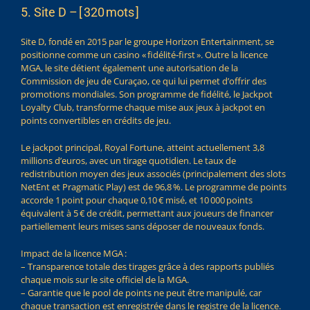
5. Site D – [ 320 mots ]
Site D, fondé en 2015 par le groupe Horizon Entertainment, se
positionne comme un casino « fidélité‑first ». Outre la licence
MGA, le site détient également une autorisation de la
Commission de jeu de Curaçao, ce qui lui permet d’offrir des
promotions mondiales. Son programme de fidélité, le Jackpot
Loyalty Club, transforme chaque mise aux jeux à jackpot en
points convertibles en crédits de jeu.
Le jackpot principal, Royal Fortune, atteint actuellement 3,8
millions d’euros, avec un tirage quotidien. Le taux de
redistribution moyen des jeux associés (principalement des slots
NetEnt et Pragmatic Play) est de 96,8 %. Le programme de points
accorde 1 point pour chaque 0,10 € misé, et 10 000 points
équivalent à 5 € de crédit, permettant aux joueurs de financer
partiellement leurs mises sans déposer de nouveaux fonds.
Impact de la licence MGA :
– Transparence totale des tirages grâce à des rapports publiés
chaque mois sur le site officiel de la MGA.
– Garantie que le pool de points ne peut être manipulé, car
chaque transaction est enregistrée dans le registre de la licence.