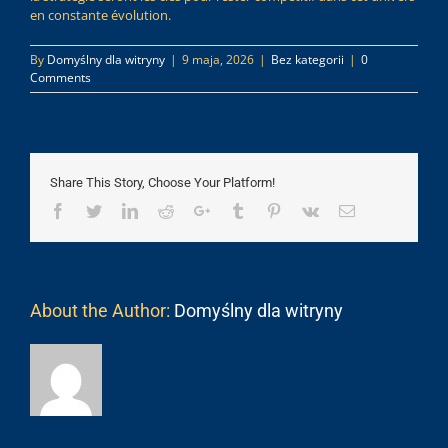
en constante évolution.
By
Domyślny dla witryny
|
9 maja, 2026
|
Bez kategorii
|
0
Comments
Share This Story, Choose Your Platform!
Facebook
Twitter
LinkedIn
Reddit
Google+
Tumblr
Pinterest
Vk
Email
About the Author:
Domyślny dla witryny