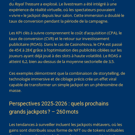
du
Royal Treasure
a explosé. Le livestream a été intégré à une
expérience de réalité virtuelle, où les spectateurs pouvaient
« vivre » le jackpot depuis leur salon. Cette immersion a doublé le
taux de conversion pendant la période de la campagne.
Les KPI clés à suivre comprennent le coût d’acquisition (CPA), le
taux de conversion (CVR) et le retour sur investissement
publicitaire (ROAS). Dans le cas de CasinoNova, le CPA est passé
de 45 € à 28 € grâce à l’optimisation des publicités ciblées sur les
joueurs ayant déjà joué à des slots à haute volatilité. Le ROAS a
atteint 6,2, bien au-dessus de la moyenne sectorielle de 3,5.
Ces exemples démontrent que la combinaison de storytelling, de
technologie immersive et de ciblage précis crée un effet viral
capable de transformer un simple jackpot en un phénomène de
masse.
Perspectives 2025‑2026 : quels prochains
grands jackpots ? – 260 mots
Les tendances à surveiller incluent les jackpots métavers, où les
gains sont distribués sous forme de NFT ou de tokens utilisables