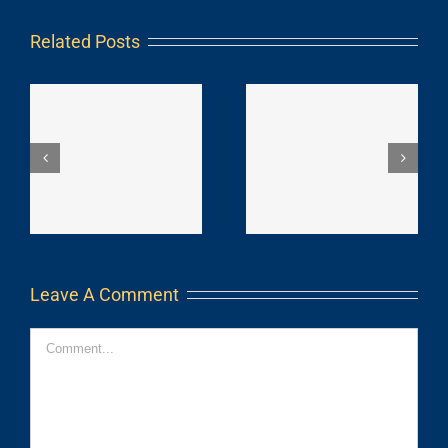
Related Posts
Leave A Comment
Comment