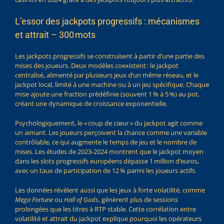
L’essor des jackpots progressifs : mécanismes
et attrait – 300 mots
Les jackpots progressifs se construisent à partir d’une partie des
mises des joueurs. Deux modèles coexistent : le jackpot
centralisé, alimenté par plusieurs jeux d’un même réseau, et le
jackpot local, limité à une machine ou à un jeu spécifique. Chaque
mise ajoute une fraction prédéfinie (souvent 1 % à 5 %) au pot,
créant une dynamique de croissance exponentielle.
Psychologiquement, le « coup de cœur » du jackpot agit comme
un aimant. Les joueurs perçoivent la chance comme une variable
contrôlable, ce qui augmente le temps de jeu et le nombre de
mises. Les études de 2023‑2024 montrent que le jackpot moyen
dans les slots progressifs européens dépasse 1 million d’euros,
avec un taux de participation de 12 % parmi les joueurs actifs.
Les données révèlent aussi que les jeux à forte volatilité, comme
Mega Fortune
ou
Hall of Gods
, génèrent plus de sessions
prolongées que les titres à RTP stable. Cette corrélation entre
volatilité et attrait du jackpot explique pourquoi les opérateurs