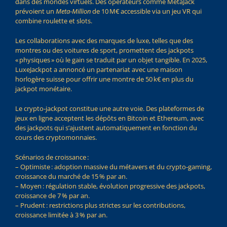
dans des mondes virtuels. Des opérateurs comme MetaJack
prévoient un
Meta‑Million
de 10 M€ accessible via un jeu VR qui
combine roulette et slots.
Les collaborations avec des marques de luxe, telles que des
montres ou des voitures de sport, promettent des jackpots
« physiques » où le gain se traduit par un objet tangible. En 2025,
LuxeJackpot a annoncé un partenariat avec une maison
horlogère suisse pour offrir une montre de 50 k€ en plus du
jackpot monétaire.
Le crypto‑jackpot constitue une autre voie. Des plateformes de
jeux en ligne acceptent les dépôts en Bitcoin et Ethereum, avec
des jackpots qui s’ajustent automatiquement en fonction du
cours des cryptomonnaies.
Scénarios de croissance :
– Optimiste : adoption massive du métavers et du crypto‑gaming,
croissance du marché de 15 % par an.
– Moyen : régulation stable, évolution progressive des jackpots,
croissance de 7 % par an.
– Prudent : restrictions plus strictes sur les contributions,
croissance limitée à 3 % par an.