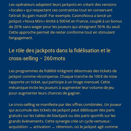
Les opérateurs adaptent leurs jackpots en créant des versions
« locales » qui respectent ces contraintes tout en conservant
l’attrait du gain massif. Par exemple, CasinoNova a lancé un
jackpot « Nova Mini » limité à 500 k€ en France, couplé à un bonus
de 20 % sans wager pour les joueurs qui atteignent 50 % du seuil.
Cette approche permet de rester conforme tout en stimulant
l’engagement.
Le rôle des jackpots dans la fidélisation et le
cross‑selling – 260 mots
Les programmes de fidélité intègrent désormais des tickets de
jackpot comme récompense. Chaque tranche de 100 € de mise
rapporte un ticket, qui participe à un tirage mensuel. Cette
mécanique incite les joueurs à augmenter leur volume de jeu
pour augmenter leurs chances de gagner.
Le cross‑selling se manifeste par des offres combinées. Un joueur
qui accumule des tickets de jackpot peut débloquer des paris
gratuits sur les tables de blackjack ou des paris sportifs sur les
grands événements. Cette synergie crée un cycle vertueux :
acquisition → activation → rétention, où le jackpot agit comme