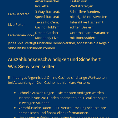
Amerikanisches
Testen von
Roulette
Wettstrategien
3‑Way‑Baccarat,
Schnellere Runden,
Live‑Baccarat
Speed‑Baccarat
niedrige Mindestwetten
Texas Hold’em,
Interaktive Tische mit
Live‑Poker
Casino Hold’em
echten Dealern
Dream Catcher,
Unterhaltsame Varianten
Live‑Game‑Show
Monopoly Live
mit Bonusrädern
Jedes Spiel verfügt über eine Demo‑Version, sodass Sie die Regeln
ohne Risiko erkunden können.
Auszahlungsgeschwindigkeit und Sicherheit:
Was Sie wissen sollten
Ein häufiges Ärgernis bei Online‑Casinos sind lange Wartezeiten
bei Auszahlungen. Xon Casino hat hier klare Vorteile:
Schnelle Auszahlungen – Die meisten Anfragen werden
innerhalb von 24 Stunden bearbeitet, bei E‑Wallets sogar
in wenigen Stunden.
Verschlüsselte Daten – SSL‑Verschlüsselung schützt Ihre
persönlichen und finanziellen Informationen.
Lizenz und Aufsicht – Das Casino ist von der Malta Gaming