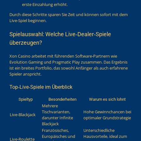
erste Einzahlung erhöht.
Durch diese Schritte sparen Sie Zeit und können sofort mit dem
Live‑Spiel beginnen.
Spielauswahl: Welche Live‑Dealer‑Spiele
überzeugen?
Xon Casino arbeitet mit führenden Software‑Partnern wie
Evolution Gaming und Pragmatic Play zusammen. Das Ergebnis
ist ein breites Portfolio, das sowohl Anfänger als auch erfahrene
Spieler anspricht.
Top‑Live‑Spiele im Überblick
Spieltyp
Besonderheiten
Warum es sich lohnt
Mehrere
Tischvarianten,
Hohe Gewinnchancen bei
Live‑Blackjack
darunter Infinite
optimaler Grundstrategie
Blackjack
Französisches,
Unterschiedliche
Europäisches und
Hausvorteile, ideal zum
Live‑Roulette