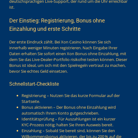
deutschsprachigen Live‑Support, der rund um die Uhr erreichbar
ist.
Der Einstieg: Registrierung, Bonus ohne
Einzahlung und erste Schritte
Der erste Eindruck zählt. Bei Xon Casino können Sie sich
innerhalb weniger Minuten registrieren. Nach Eingabe Ihrer
Daten erhalten Sie sofort einen Xon Bonus ohne Einzahlung, mit
dem Sie das Live‑Dealer‑Portfolio risikofrei testen können. Dieser
Bonus ist ideal, um sich mit den Spielregeln vertraut zu machen,
bevor Sie echtes Geld einsetzen.
Schnellstart‑Checkliste
Registrierung – Nutzen Sie das kurze Formular auf der
Startseite.
Bonus aktivieren – Der Bonus ohne Einzahlung wird
automatisch Ihrem Konto gutgeschrieben.
Identitätsprüfung – Für Auszahlungen ist ein kurzer
KYC‑Prozess nötig; halten Sie Ihren Ausweis bereit.
Einzahlung – Sobald Sie bereit sind, können Sie den
Willkommensbonus aktivieren, der bis zu 200 % auf die