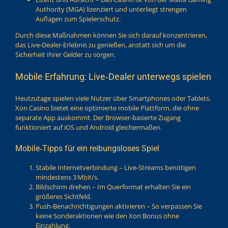
Authority (MGA) lizenziert und unterliegt strengen
Auflagen zum Spielerschutz.
Durch diese Maßnahmen können Sie sich darauf konzentrieren,
das Live‑Dealer‑Erlebnis zu genießen, anstatt sich um die
Sicherheit Ihrer Gelder zu sorgen.
Mobile Erfahrung: Live‑Dealer unterwegs spielen
Heutzutage spielen viele Nutzer über Smartphones oder Tablets.
Xon Casino bietet eine optimierte mobile Plattform, die ohne
separate App auskommt. Der Browser‑basierte Zugang
funktioniert auf iOS und Android gleichermaßen.
Mobile‑Tipps für ein reibungsloses Spiel
Stabile Internetverbindung – Live‑Streams benötigen
mindestens 3 Mbit/s.
Bildschirm drehen – Im Querformat erhalten Sie ein
größeres Sichtfeld.
Push‑Benachrichtigungen aktivieren – So verpassen Sie
keine Sonderaktionen wie den Xon Bonus ohne
Einzahlung.