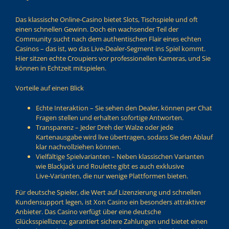
Das klassische Online‑Casino bietet Slots, Tischspiele und oft
einen schnellen Gewinn. Doch ein wachsender Teil der
Community sucht nach dem authentischen Flair eines echten
Casinos – das ist, wo das Live‑Dealer‑Segment ins Spiel kommt.
Hier sitzen echte Croupiers vor professionellen Kameras, und Sie
können in Echtzeit mitspielen.
Vorteile auf einen Blick
Echte Interaktion – Sie sehen den Dealer, können per Chat
Fragen stellen und erhalten sofortige Antworten.
Transparenz – Jeder Dreh der Walze oder jede
Kartenausgabe wird live übertragen, sodass Sie den Ablauf
klar nachvollziehen können.
Vielfältige Spielvarianten – Neben klassischen Varianten
wie Blackjack und Roulette gibt es auch exklusive
Live‑Varianten, die nur wenige Plattformen bieten.
Für deutsche Spieler, die Wert auf Lizenzierung und schnellen
Kundensupport legen, ist Xon Casino ein besonders attraktiver
Anbieter. Das Casino verfügt über eine deutsche
Glücksspiellizenz, garantiert sichere Zahlungen und bietet einen