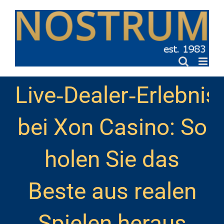
Skip
to
content
Live‑Dealer‑Erlebnis
bei Xon Casino: So
holen Sie das
Beste aus realen
Spielen heraus