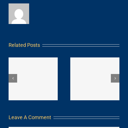
Related Posts
Leave A Comment