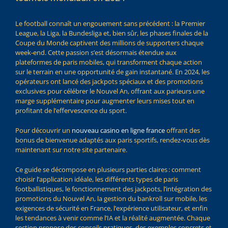
Le football connaît un engouement sans précédent : la Premier
League, la Liga, la Bundesliga et, bien sûr, les phases finales de la
Coupe du Monde captivent des millions de supporters chaque
week‑end. Cette passion s’est désormais étendue aux
plateformes de paris mobiles, qui transforment chaque action
sur le terrain en une opportunité de gain instantané. En 2024, les
opérateurs ont lancé des jackpots spéciaux et des promotions
exclusives pour célébrer le Nouvel An, offrant aux parieurs une
marge supplémentaire pour augmenter leurs mises tout en
profitant de l’effervescence du sport.
Pour découvrir un
nouveau casino en ligne france
offrant des
bonus de bienvenue adaptés aux paris sportifs, rendez‑vous dès
maintenant sur notre site partenaire.
Ce guide se décompose en plusieurs parties claires : comment
choisir l’application idéale, les différents types de paris
footballistiques, le fonctionnement des jackpots, l’intégration des
promotions du Nouvel An, la gestion du bankroll sur mobile, les
exigences de sécurité en France, l’expérience utilisateur, et enfin
les tendances à venir comme l’IA et la réalité augmentée. Chaque
section propose des conseils pratiques, des exemples concrets et