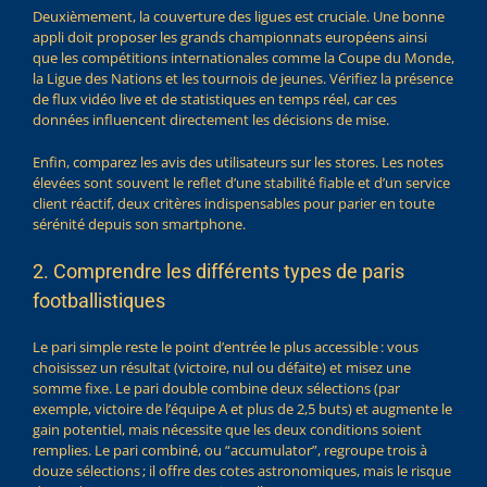
Deuxièmement, la couverture des ligues est cruciale. Une bonne
appli doit proposer les grands championnats européens ainsi
que les compétitions internationales comme la Coupe du Monde,
la Ligue des Nations et les tournois de jeunes. Vérifiez la présence
de flux vidéo live et de statistiques en temps réel, car ces
données influencent directement les décisions de mise.
Enfin, comparez les avis des utilisateurs sur les stores. Les notes
élevées sont souvent le reflet d’une stabilité fiable et d’un service
client réactif, deux critères indispensables pour parier en toute
sérénité depuis son smartphone.
2. Comprendre les différents types de paris
footballistiques
Le pari simple reste le point d’entrée le plus accessible : vous
choisissez un résultat (victoire, nul ou défaite) et misez une
somme fixe. Le pari double combine deux sélections (par
exemple, victoire de l’équipe A et plus de 2,5 buts) et augmente le
gain potentiel, mais nécessite que les deux conditions soient
remplies. Le pari combiné, ou “accumulator”, regroupe trois à
douze sélections ; il offre des cotes astronomiques, mais le risque