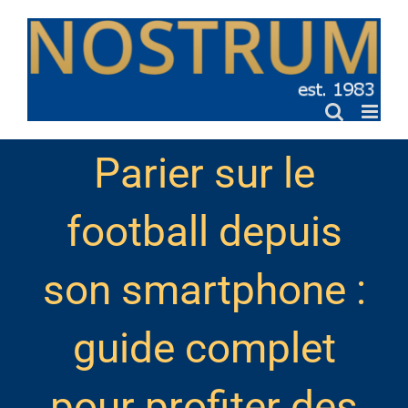
Skip
to
content
Parier sur le
football depuis
son smartphone :
guide complet
pour profiter des