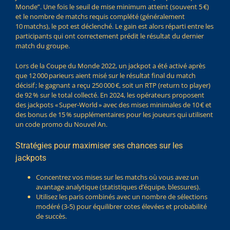
Monde”. Une fois le seuil de mise minimum atteint (souvent 5 €)
et le nombre de matchs requis complété (généralement
10 matchs), le pot est déclenché. Le gain est alors réparti entre les
participants qui ont correctement prédit le résultat du dernier
match du groupe.
Lors de la Coupe du Monde 2022, un jackpot a été activé après
que 12 000 parieurs aient misé sur le résultat final du match
décisif ; le gagnant a reçu 250 000 €, soit un RTP (return to player)
de 92 % sur le total collecté. En 2024, les opérateurs proposent
des jackpots « Super‑World » avec des mises minimales de 10 € et
des bonus de 15 % supplémentaires pour les joueurs qui utilisent
un code promo du Nouvel An.
Stratégies pour maximiser ses chances sur les
jackpots
Concentrez vos mises sur les matchs où vous avez un
avantage analytique (statistiques d’équipe, blessures).
Utilisez les paris combinés avec un nombre de sélections
modéré (3‑5) pour équilibrer cotes élevées et probabilité
de succès.