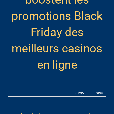
promotions Black
Friday des
meilleurs casinos
en ligne
Previous
Next