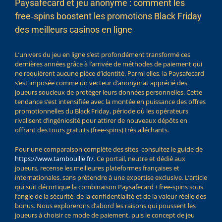
Paysafecard et jeu anonyme : comment les
free‑spins boostent les promotions Black Friday
des meilleurs casinos en ligne
L’univers du jeu en ligne s’est profondément transformé ces
dernières années grâce à l’arrivée de méthodes de paiement qui
ne requièrent aucune pièce d’identité. Parmi elles, la Paysafecard
s’est imposée comme un vecteur d’anonymat apprécié des
joueurs soucieux de protéger leurs données personnelles. Cette
tendance s’est intensifiée avec la montée en puissance des offres
promotionnelles du Black Friday, période où les opérateurs
rivalisent d’ingéniosité pour attirer de nouveaux dépôts en
offrant des tours gratuits (free‑spins) très alléchants.
Pour une comparaison complète des sites, consultez le guide de
https://www.tambouille.fr/
. Ce portail, neutre et dédié aux
joueurs, recense les meilleures plateformes françaises et
internationales, sans prétendre à une expertise exclusive. L’article
qui suit décortique la combinaison Paysafecard + free‑spins sous
l’angle de la sécurité, de la confidentialité et de la valeur réelle des
bonus. Nous explorerons d’abord les raisons qui poussent les
joueurs à choisir ce mode de paiement, puis le concept de jeu