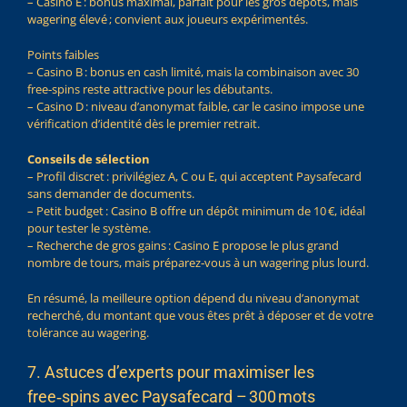
– Casino E : bonus maximal, parfait pour les gros dépôts, mais
wagering élevé ; convient aux joueurs expérimentés.
Points faibles
– Casino B : bonus en cash limité, mais la combinaison avec 30
free‑spins reste attractive pour les débutants.
– Casino D : niveau d’anonymat faible, car le casino impose une
vérification d’identité dès le premier retrait.
Conseils de sélection
– Profil discret : privilégiez A, C ou E, qui acceptent Paysafecard
sans demander de documents.
– Petit budget : Casino B offre un dépôt minimum de 10 €, idéal
pour tester le système.
– Recherche de gros gains : Casino E propose le plus grand
nombre de tours, mais préparez‑vous à un wagering plus lourd.
En résumé, la meilleure option dépend du niveau d’anonymat
recherché, du montant que vous êtes prêt à déposer et de votre
tolérance au wagering.
7. Astuces d’experts pour maximiser les
free‑spins avec Paysafecard – 300 mots