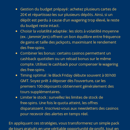
Gestion du budget prépayé : achetez plusieurs cartes de
20 € et répartissez‑les sur plusieurs dépôts. Ainsi, si un
dépôt est perdu à cause d’un wagering trop élevé, le reste
du budget reste intact.
Choisir la volatilité adaptée : les slots à volatilité moyenne
(ex. :
Jammin’ Jars
) offrent un bon équilibre entre fréquence
de gains et taille des jackpots, maximisant le rendement
des free‑spins.
Combiner les bonus : certains casinos permettent un
cashback quotidien ou un reload bonus sur le même
compte. Utilisez le cashback pour compenser le wagering
des free‑spins.
Timing optimal : le Black Friday débute souvent à 00 h00
GMT. Soyez prêt à déposer dès l’ouverture, car les
premiers 100 déposants obtiennent généralement des
tours supplémentaires.
Limiter le stock : surveillez les limites de stock de
free‑spins. Une fois le quota atteint, les offres
disparaissent. Inscrivez‑vous aux newsletters des casinos
pour recevoir des alertes en temps réel.
En appliquant ces stratégies, vous transformerez un simple pack
de tours gratuits en une véritable opportunité de profit, tout en