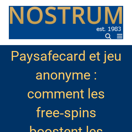
Skip
to
content
Paysafecard et jeu
anonyme :
comment les
free‑spins
boostent les