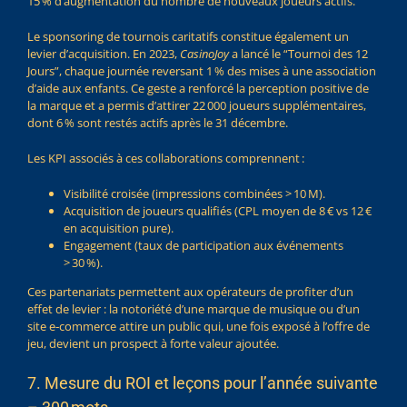
15 % d’augmentation du nombre de nouveaux joueurs actifs.
Le sponsoring de tournois caritatifs constitue également un
levier d’acquisition. En 2023,
CasinoJoy
a lancé le “Tournoi des 12
Jours”, chaque journée reversant 1 % des mises à une association
d’aide aux enfants. Ce geste a renforcé la perception positive de
la marque et a permis d’attirer 22 000 joueurs supplémentaires,
dont 6 % sont restés actifs après le 31 décembre.
Les KPI associés à ces collaborations comprennent :
Visibilité croisée (impressions combinées > 10 M).
Acquisition de joueurs qualifiés (CPL moyen de 8 € vs 12 €
en acquisition pure).
Engagement (taux de participation aux événements
> 30 %).
Ces partenariats permettent aux opérateurs de profiter d’un
effet de levier : la notoriété d’une marque de musique ou d’un
site e‑commerce attire un public qui, une fois exposé à l’offre de
jeu, devient un prospect à forte valeur ajoutée.
7. Mesure du ROI et leçons pour l’année suivante