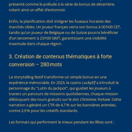
présenté comme le prélude à la série de bonus de décembre,
créant ainsi un effet d’entonnoir.
Enfin, la planification doit intégrer les fuseaux horaires des
marchés cibles. Un joueur français verra son bonus à 00 h00 CET,
tandis qu’un joueur de Belgique ou de Suisse pourra bénéficier
d’un lancement à 23 h00 GMT, garantissant une visibilité
maximale dans chaque région.
3. Création de contenus thématiques à forte
conversion – 280 mots
Le storytelling festif transforme un simple bonus en une
expérience mémorable. En 2023, le casino
LuckyElf
a introduit le
personnage du “Lutin du Jackpot”, qui guidait les joueurs à
travers un parcours de missions quotidiennes, chaque mission
débloquant des tours gratuits sur le slot
Christmas Fortune
. Cette
narration a généré un CTR de 4,7 % sur les bannières animées,
contre 2,9 % pour les créatifs standards.
Les formats qui performent le mieux pendant les fêtes sont :