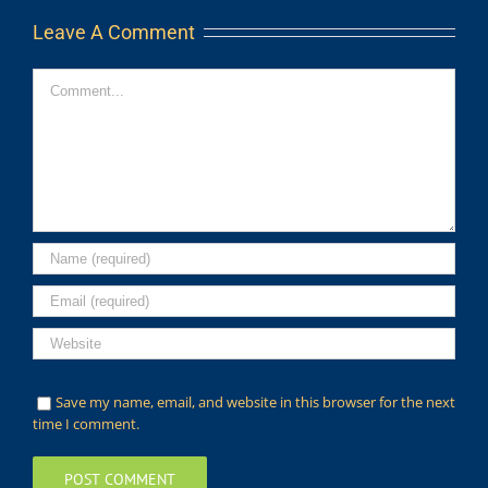
Leave A Comment
Comment
Save my name, email, and website in this browser for the next
time I comment.