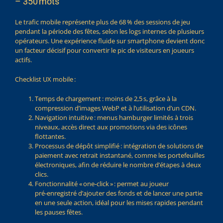
– 350 mots
Le trafic mobile représente plus de 68 % des sessions de jeu
pendant la période des fêtes, selon les logs internes de plusieurs
opérateurs. Une expérience fluide sur smartphone devient donc
un facteur décisif pour convertir le pic de visiteurs en joueurs
actifs.
Checklist UX mobile :
Temps de chargement : moins de 2,5 s, grâce à la
compression d’images WebP et à l’utilisation d’un CDN.
Navigation intuitive : menus hamburger limités à trois
niveaux, accès direct aux promotions via des icônes
flottantes.
Processus de dépôt simplifié : intégration de solutions de
paiement avec retrait instantané, comme les portefeuilles
électroniques, afin de réduire le nombre d’étapes à deux
clics.
Fonctionnalité « one‑click » : permet au joueur
pré‑enregistré d’ajouter des fonds et de lancer une partie
en une seule action, idéal pour les mises rapides pendant
les pauses fêtes.