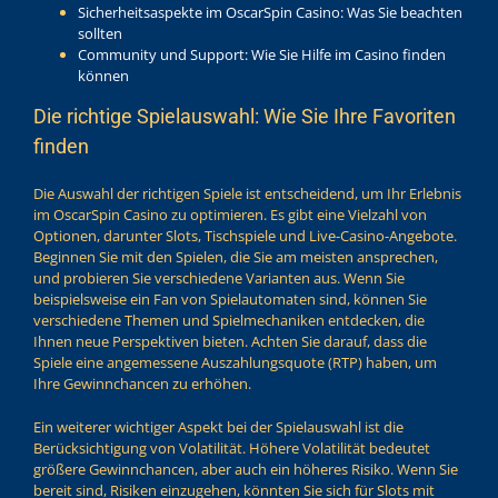
Sicherheitsaspekte im OscarSpin Casino: Was Sie beachten
sollten
Community und Support: Wie Sie Hilfe im Casino finden
können
Die richtige Spielauswahl: Wie Sie Ihre Favoriten
finden
Die Auswahl der richtigen Spiele ist entscheidend, um Ihr Erlebnis
im OscarSpin Casino zu optimieren. Es gibt eine Vielzahl von
Optionen, darunter Slots, Tischspiele und Live-Casino-Angebote.
Beginnen Sie mit den Spielen, die Sie am meisten ansprechen,
und probieren Sie verschiedene Varianten aus. Wenn Sie
beispielsweise ein Fan von Spielautomaten sind, können Sie
verschiedene Themen und Spielmechaniken entdecken, die
Ihnen neue Perspektiven bieten. Achten Sie darauf, dass die
Spiele eine angemessene Auszahlungsquote (RTP) haben, um
Ihre Gewinnchancen zu erhöhen.
Ein weiterer wichtiger Aspekt bei der Spielauswahl ist die
Berücksichtigung von Volatilität. Höhere Volatilität bedeutet
größere Gewinnchancen, aber auch ein höheres Risiko. Wenn Sie
bereit sind, Risiken einzugehen, könnten Sie sich für Slots mit