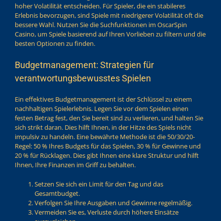
hoher Volatilität entscheiden. Für Spieler, die ein stabileres
Erlebnis bevorzugen, sind Spiele mit niedrigerer Volatilität oft die
bessere Wahl. Nutzen Sie die Suchfunktionen im OscarSpin
Casino, um Spiele basierend auf Ihren Vorlieben zu filtern und die
besten Optionen zu finden.
Budgetmanagement: Strategien für
verantwortungsbewusstes Spielen
Ein effektives Budgetmanagement ist der Schlüssel zu einem
nachhaltigen Spielerlebnis. Legen Sie vor dem Spielen einen
festen Betrag fest, den Sie bereit sind zu verlieren, und halten Sie
sich strikt daran. Dies hilft Ihnen, in der Hitze des Spiels nicht
impulsiv zu handeln. Eine bewährte Methode ist die 50/30/20-
Regel: 50 % Ihres Budgets für das Spielen, 30 % für Gewinne und
20 % für Rücklagen. Dies gibt Ihnen eine klare Struktur und hilft
Ihnen, Ihre Finanzen im Griff zu behalten.
Setzen Sie sich ein Limit für den Tag und das
Gesamtbudget.
Verfolgen Sie Ihre Ausgaben und Gewinne regelmäßig.
Vermeiden Sie es, Verluste durch höhere Einsätze