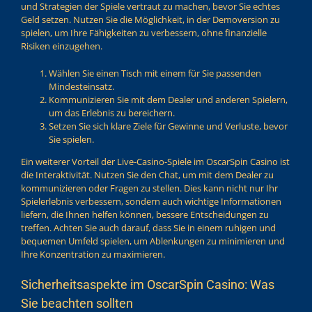
und Strategien der Spiele vertraut zu machen, bevor Sie echtes
Geld setzen. Nutzen Sie die Möglichkeit, in der Demoversion zu
spielen, um Ihre Fähigkeiten zu verbessern, ohne finanzielle
Risiken einzugehen.
Wählen Sie einen Tisch mit einem für Sie passenden
Mindesteinsatz.
Kommunizieren Sie mit dem Dealer und anderen Spielern,
um das Erlebnis zu bereichern.
Setzen Sie sich klare Ziele für Gewinne und Verluste, bevor
Sie spielen.
Ein weiterer Vorteil der Live-Casino-Spiele im OscarSpin Casino ist
die Interaktivität. Nutzen Sie den Chat, um mit dem Dealer zu
kommunizieren oder Fragen zu stellen. Dies kann nicht nur Ihr
Spielerlebnis verbessern, sondern auch wichtige Informationen
liefern, die Ihnen helfen können, bessere Entscheidungen zu
treffen. Achten Sie auch darauf, dass Sie in einem ruhigen und
bequemen Umfeld spielen, um Ablenkungen zu minimieren und
Ihre Konzentration zu maximieren.
Sicherheitsaspekte im OscarSpin Casino: Was
Sie beachten sollten